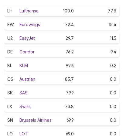
LH
Lufthansa
100.0
77.8
EW
Eurowings
72.4
15.4
U2
EasyJet
29.7
11.5
DE
Condor
76.2
9.4
KL
KLM
99.3
0.2
OS
Austrian
83.7
0.0
SK
SAS
79.9
0.0
LX
Swiss
73.8
0.0
SN
Brussels Airlines
69.9
0.0
LO
LOT
69.0
0.0