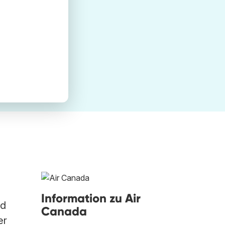
Information zu Air
nd
Canada
er