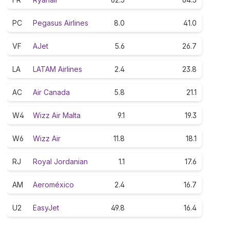
PC
Pegasus Airlines
8.0
41.0
VF
AJet
5.6
26.7
LA
LATAM Airlines
2.4
23.8
AC
Air Canada
5.8
21.1
W4
Wizz Air Malta
9.1
19.3
W6
Wizz Air
11.8
18.1
RJ
Royal Jordanian
1.1
17.6
AM
Aeroméxico
2.4
16.7
U2
EasyJet
49.8
16.4