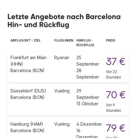
Letzte Angebote nach Barcelona
Hin- und Rückflug
ABFLUGORT - ZIEL
FLUGLINIEN
HINFLUG -
PREIS
RÜCKFLUG
Frankfurt am Main
Ryanair
25
37 €
(HHN)
September
Barcelona (BCN)
28
Vor 22
September
Stunden
Düsseldorf (DUS)
Vueling
29
70 €
Barcelona (BCN)
September
13 Oktober
Vor 9
Stunden
Hamburg (HAM)
Vueling
4 Dezember
79 €
Barcelona (BCN)
16
Dezember