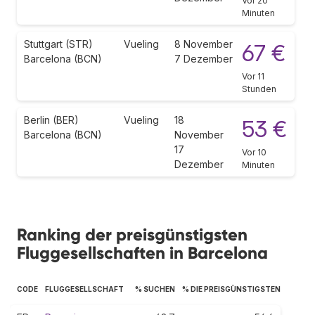
Vor 20
Minuten
Stuttgart (STR)
Vueling
8 November
67 €
Barcelona (BCN)
7 Dezember
Vor 11
Stunden
Berlin (BER)
Vueling
18
53 €
Barcelona (BCN)
November
17
Vor 10
Dezember
Minuten
Ranking der preisgünstigsten
Fluggesellschaften in Barcelona
CODE
FLUGGESELLSCHAFT
% SUCHEN
% DIE PREISGÜNSTIGSTEN