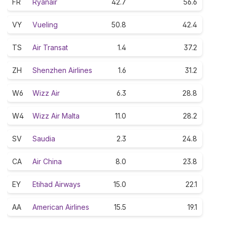
FR
Ryanair
42.7
56.6
VY
Vueling
50.8
42.4
TS
Air Transat
1.4
37.2
ZH
Shenzhen Airlines
1.6
31.2
W6
Wizz Air
6.3
28.8
W4
Wizz Air Malta
11.0
28.2
SV
Saudia
2.3
24.8
CA
Air China
8.0
23.8
EY
Etihad Airways
15.0
22.1
AA
American Airlines
15.5
19.1