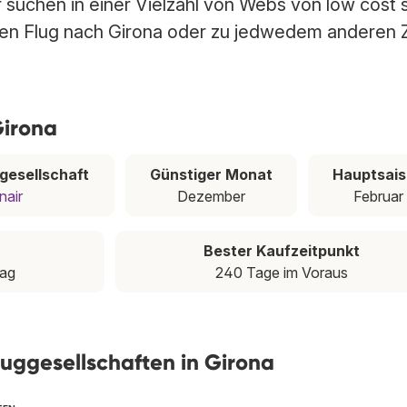
r suchen in einer Vielzahl von Webs von low cost
sten Flug nach Girona oder zu jedwedem anderen Z
Girona
ggesellschaft
Günstiger Monat
Hauptsai
nair
Dezember
Februar
Bester Kaufzeitpunkt
tag
240 Tage im Voraus
luggesellschaften in Girona