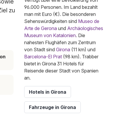
Verfügt über eine Bevölkerung von
 sowie
96.000 Personen. Im Land bezahlt
iel zu
man mit Euro (€). Die besonderen
Sehenswürdigkeiten sind
Museo de
Arte de Gerona
und
Archäologisches
Museum von Katalonien
. Die
nahesten Flughäfen zum Zentrum
von Stadt sind
Girona
(11 km) und
son
Barcelona-El Prat
(98 km). Trabber
bietet in Girona 31 Hotels für
Reisende dieser Stadt von Spanien
an.
Hotels in Girona
Fahrzeuge in Girona