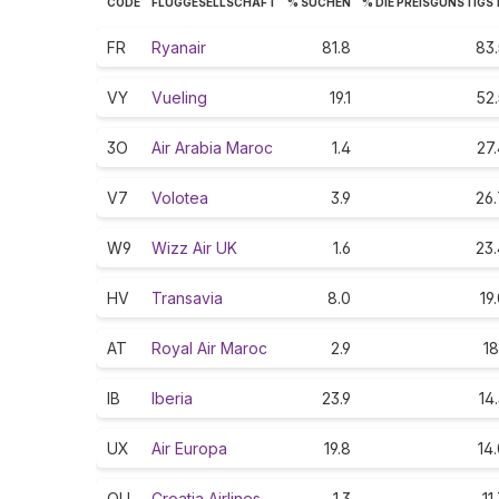
CODE
FLUGGESELLSCHAFT
% SUCHEN
% DIE PREISGÜNSTIGS
FR
Ryanair
81.8
83.
VY
Vueling
19.1
52
3O
Air Arabia Maroc
1.4
27
V7
Volotea
3.9
26.
W9
Wizz Air UK
1.6
23.
HV
Transavia
8.0
19
AT
Royal Air Maroc
2.9
18
IB
Iberia
23.9
14
UX
Air Europa
19.8
14
OU
Croatia Airlines
1.3
11