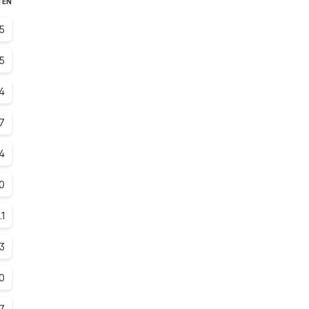
TEN
5
.5
.4
7
4
.0
.1
.3
.0
.7