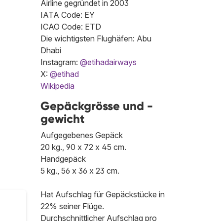
Airline gegründet in 2003
IATA Code: EY
ICAO Code: ETD
Die wichtigsten Flughäfen: Abu
Dhabi
Instagram:
@etihadairways
X:
@etihad
Wikipedia
Gepäckgrösse und -
gewicht
Aufgegebenes Gepäck
20 kg., 90 x 72 x 45 cm.
Handgepäck
5 kg., 56 x 36 x 23 cm.
Hat Aufschlag für Gepäckstücke in
22% seiner Flüge.
Durchschnittlicher Aufschlag pro