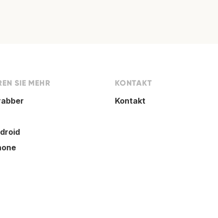
EN SIE MEHR
KONTAKT
rabber
Kontakt
droid
hone