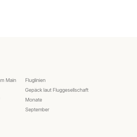
am Main
Fluglinien
Gepäck laut Fluggesellschaft
f
Monate
September