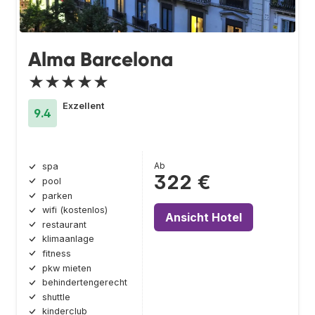
Alma Barcelona
★★★★★
Exzellent
9.4
Ab
spa
322 €
pool
parken
wifi (kostenlos)
Ansicht Hotel
restaurant
klimaanlage
fitness
pkw mieten
behindertengerecht
shuttle
kinderclub