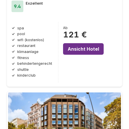
Exzellent
9.4
Ab
spa
121 €
pool
wifi (kostenlos)
restaurant
Ansicht Hotel
klimaanlage
fitness
behindertengerecht
shuttle
kinderclub