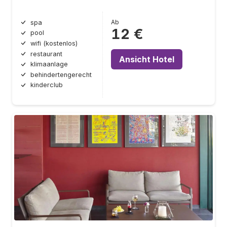
Ab
spa
12 €
pool
wifi (kostenlos)
restaurant
Ansicht Hotel
klimaanlage
behindertengerecht
kinderclub