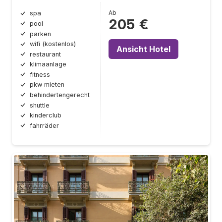
Ab
spa
205 €
pool
parken
wifi (kostenlos)
Ansicht Hotel
restaurant
klimaanlage
fitness
pkw mieten
behindertengerecht
shuttle
kinderclub
fahrräder