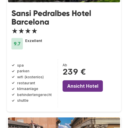
Sansi Pedralbes Hotel
Barcelona
★★★★
Exzellent
9.7
Ab
spa
239 €
parken
wifi (kostenlos)
restaurant
Ansicht Hotel
klimaanlage
behindertengerecht
shuttle