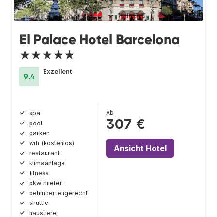
El Palace Hotel Barcelona
★★★★★
Exzellent
9.4
Ab
spa
307 €
pool
parken
wifi (kostenlos)
Ansicht Hotel
restaurant
klimaanlage
fitness
pkw mieten
behindertengerecht
shuttle
haustiere