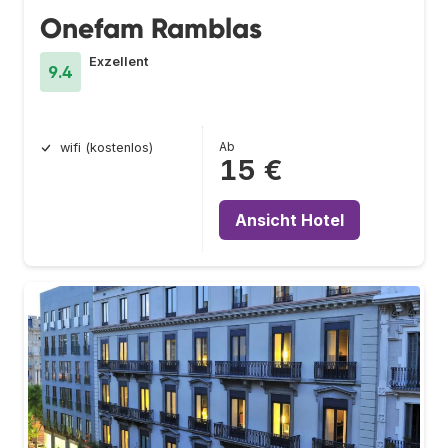
Onefam Ramblas
Exzellent
9.4
Ab
wifi (kostenlos)
15 €
Ansicht Hotel