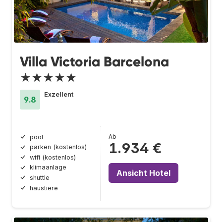
Villa Victoria Barcelona
★★★★★
Exzellent
9.8
Ab
pool
1.934 €
parken (kostenlos)
wifi (kostenlos)
klimaanlage
Ansicht Hotel
shuttle
haustiere