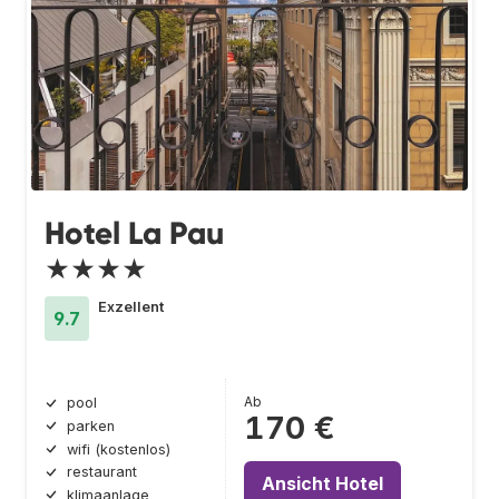
Hotel La Pau
★★★★
Exzellent
9.7
Ab
pool
170 €
parken
wifi (kostenlos)
restaurant
Ansicht Hotel
klimaanlage