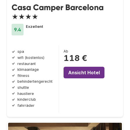
Casa Camper Barcelona
★★★★
Exzellent
9.4
Ab
spa
118 €
wifi (kostenlos)
restaurant
klimaanlage
Ansicht Hotel
fitness
behindertengerecht
shuttle
haustiere
kinderclub
fahrräder