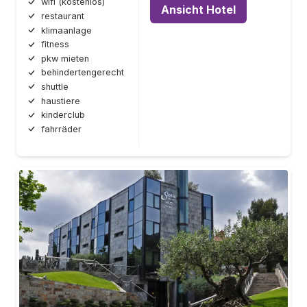
wifi (kostenlos)
Ansicht Hotel
restaurant
klimaanlage
fitness
pkw mieten
behindertengerecht
shuttle
haustiere
kinderclub
fahrräder