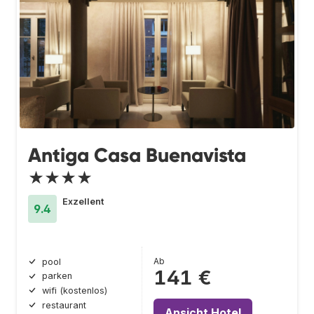
Antiga Casa Buenavista
★★★★
Exzellent
9.4
Ab
pool
141 €
parken
wifi (kostenlos)
restaurant
Ansicht Hotel