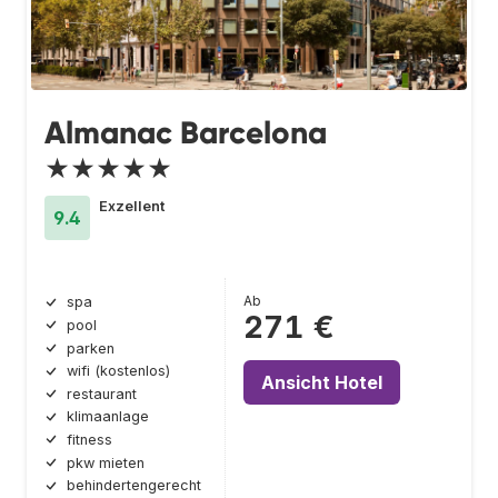
Almanac Barcelona
★★★★★
Exzellent
9.4
Ab
spa
271 €
pool
parken
wifi (kostenlos)
Ansicht Hotel
restaurant
klimaanlage
fitness
pkw mieten
behindertengerecht