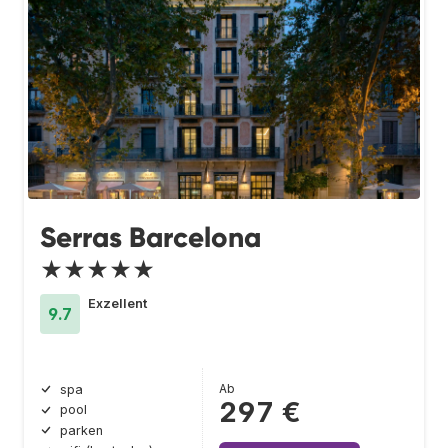
Serras Barcelona
★★★★★
Exzellent
9.7
Ab
spa
297 €
pool
parken