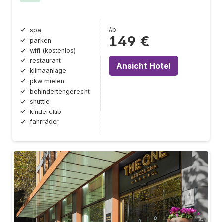
Ab
spa
149 €
parken
wifi (kostenlos)
restaurant
Ansicht Hotel
klimaanlage
pkw mieten
behindertengerecht
shuttle
kinderclub
fahrräder