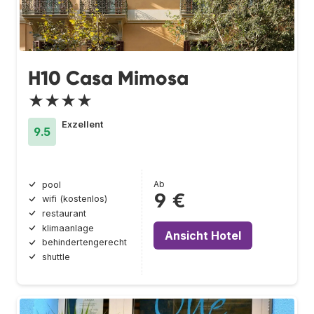
H10 Casa Mimosa
★★★★
Exzellent
9.5
Ab
pool
9 €
wifi (kostenlos)
restaurant
klimaanlage
Ansicht Hotel
behindertengerecht
shuttle