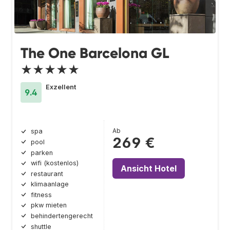
The One Barcelona GL
★★★★★
Exzellent
9.4
Ab
spa
269 €
pool
parken
wifi (kostenlos)
Ansicht Hotel
restaurant
klimaanlage
fitness
pkw mieten
behindertengerecht
shuttle