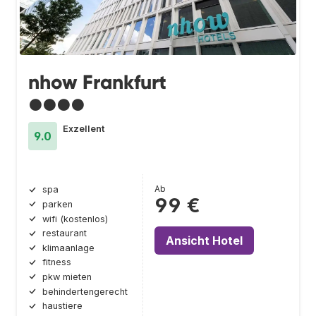
nhow Frankfurt
●●●●
Exzellent
9.0
Ab
spa
99 €
parken
wifi (kostenlos)
restaurant
Ansicht Hotel
klimaanlage
fitness
pkw mieten
behindertengerecht
haustiere