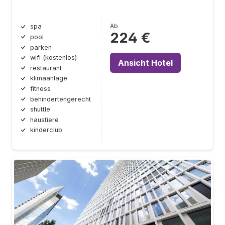
Ab
spa
224 €
pool
parken
wifi (kostenlos)
Ansicht Hotel
restaurant
klimaanlage
fitness
behindertengerecht
shuttle
haustiere
kinderclub