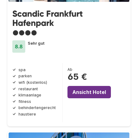
Scandic Frankfurt
Hafenpark
●●●●
Sehr gut
8.8
Ab
spa
65 €
parken
wifi (kostenlos)
restaurant
Ansicht Hotel
klimaanlage
fitness
behindertengerecht
haustiere