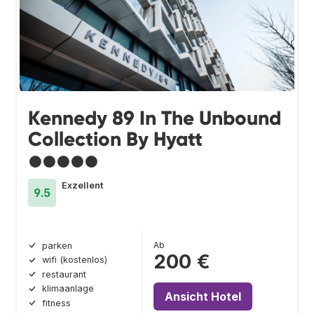
Kennedy 89 In The Unbound
Collection By Hyatt
●●●●●
Exzellent
9.5
Ab
parken
200 €
wifi (kostenlos)
restaurant
klimaanlage
Ansicht Hotel
fitness