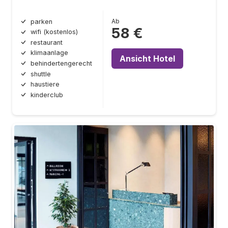
Ab
parken
58 €
wifi (kostenlos)
restaurant
klimaanlage
Ansicht Hotel
behindertengerecht
shuttle
haustiere
kinderclub