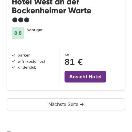
Hotel West an der
Bockenheimer Warte
●●●
Sehr gut
8.8
Ab
parken
81 €
wifi (kostenlos)
kinderclub
Ansicht Hotel
Nächste Seite →