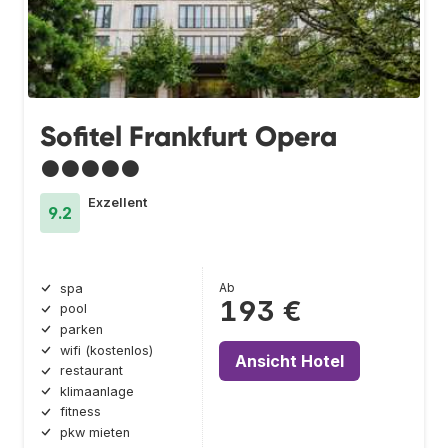
Sofitel Frankfurt Opera
●●●●●
Exzellent
9.2
Ab
spa
193 €
pool
parken
wifi (kostenlos)
Ansicht Hotel
restaurant
klimaanlage
fitness
pkw mieten