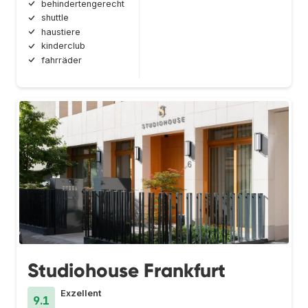
behindertengerecht
shuttle
haustiere
kinderclub
fahrräder
Studiohouse Frankfurt
Exzellent
9.1