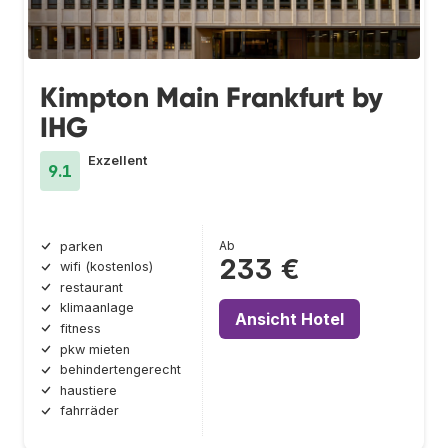
Kimpton Main Frankfurt by
IHG
Exzellent
9.1
Ab
parken
233 €
wifi (kostenlos)
restaurant
klimaanlage
Ansicht Hotel
fitness
pkw mieten
behindertengerecht
haustiere
fahrräder