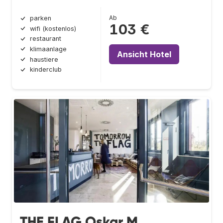
Ab
parken
103 €
wifi (kostenlos)
restaurant
klimaanlage
Ansicht Hotel
haustiere
kinderclub
THE FLAG Oskar M.