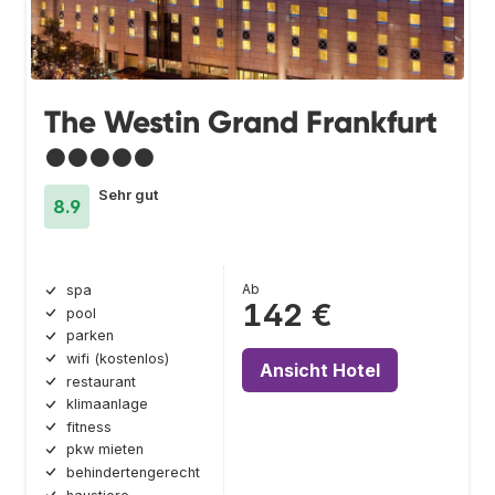
The Westin Grand Frankfurt
●●●●●
Sehr gut
8.9
Ab
spa
142 €
pool
parken
wifi (kostenlos)
Ansicht Hotel
restaurant
klimaanlage
fitness
pkw mieten
behindertengerecht