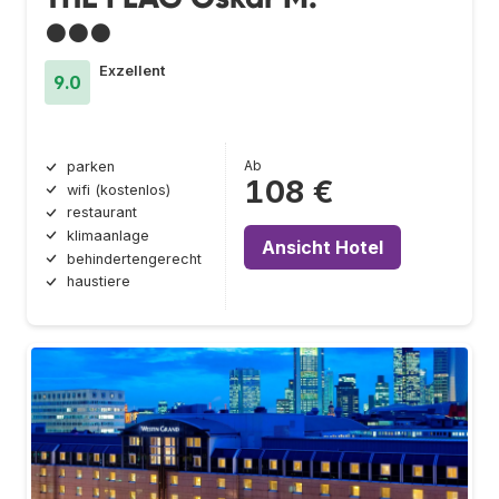
●●●
Exzellent
9.0
Ab
parken
108 €
wifi (kostenlos)
restaurant
klimaanlage
Ansicht Hotel
behindertengerecht
haustiere