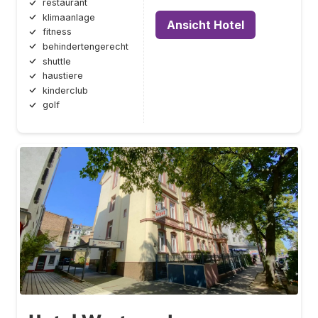
restaurant
klimaanlage
Ansicht Hotel
fitness
behindertengerecht
shuttle
haustiere
kinderclub
golf