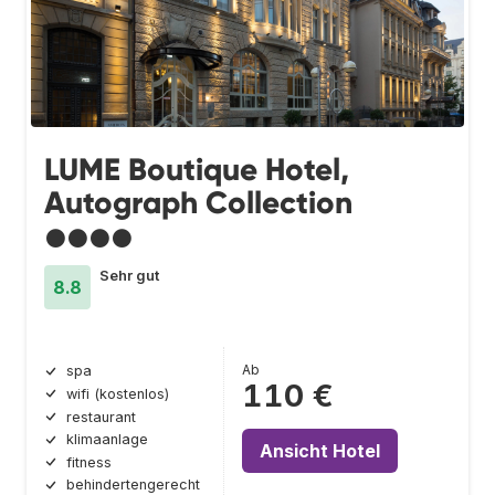
LUME Boutique Hotel,
Autograph Collection
●●●●
Sehr gut
8.8
Ab
spa
110 €
wifi (kostenlos)
restaurant
klimaanlage
Ansicht Hotel
fitness
behindertengerecht