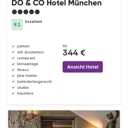
DO & CO Hotel München
●●●●●
Exzellent
9.1
Ab
parken
344 €
wifi (kostenlos)
restaurant
klimaanlage
Ansicht Hotel
fitness
pkw mieten
behindertengerecht
shuttle
haustiere