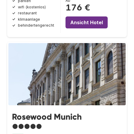
Ab
parken
176 €
wifi (kostenlos)
restaurant
klimaanlage
Ansicht Hotel
behindertengerecht
Rosewood Munich
●●●●●