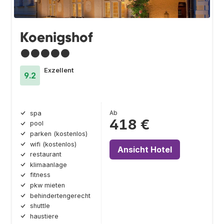
Koenigshof
●●●●●
Exzellent
9.2
Ab
spa
418 €
pool
parken (kostenlos)
wifi (kostenlos)
Ansicht Hotel
restaurant
klimaanlage
fitness
pkw mieten
behindertengerecht
shuttle
haustiere