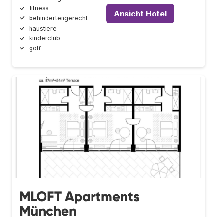
fitness
Ansicht Hotel
behindertengerecht
haustiere
kinderclub
golf
MLOFT Apartments
München