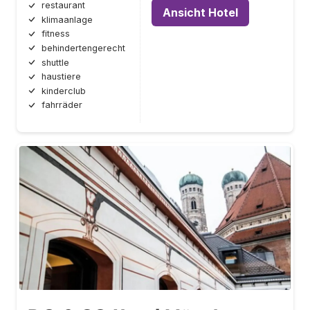
restaurant
Ansicht Hotel
klimaanlage
fitness
behindertengerecht
shuttle
haustiere
kinderclub
fahrräder