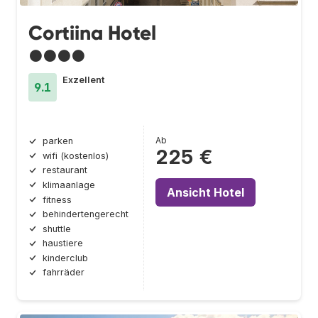
Cortiina Hotel
●●●●
Exzellent
9.1
Ab
parken
225 €
wifi (kostenlos)
restaurant
klimaanlage
Ansicht Hotel
fitness
behindertengerecht
shuttle
haustiere
kinderclub
fahrräder