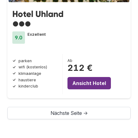
Hotel Uhland
●●●
Exzellent
9.0
Ab
parken
212 €
wifi (kostenlos)
klimaanlage
haustiere
Ansicht Hotel
kinderclub
Nächste Seite →