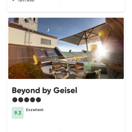
fahrräder
Beyond by Geisel
●●●●●
Exzellent
9.3