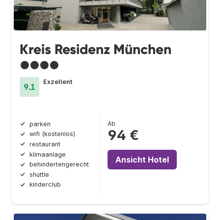
Kreis Residenz München
●●●●
Exzellent
9.1
Ab
parken
94 €
wifi (kostenlos)
restaurant
klimaanlage
Ansicht Hotel
behindertengerecht
shuttle
kinderclub