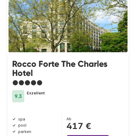
Rocco Forte The Charles
Hotel
●●●●●
Exzellent
9.3
Ab
spa
417 €
pool
parken