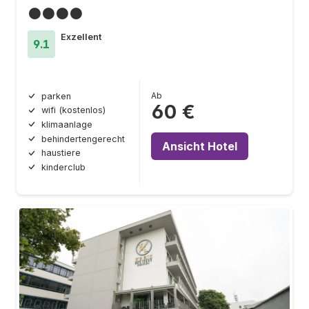
●●●●
Exzellent
9.1
Ab
parken
60 €
wifi (kostenlos)
klimaanlage
behindertengerecht
Ansicht Hotel
haustiere
kinderclub