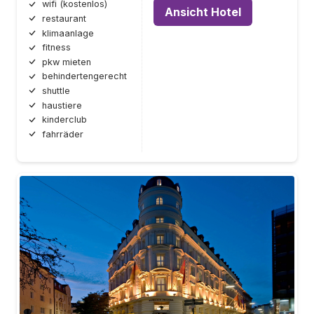
wifi (kostenlos)
Ansicht Hotel
restaurant
klimaanlage
fitness
pkw mieten
behindertengerecht
shuttle
haustiere
kinderclub
fahrräder