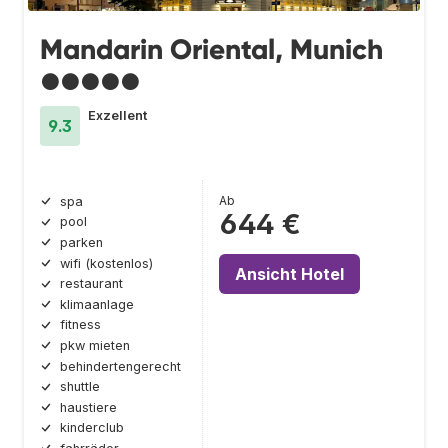
Mandarin Oriental, Munich
●●●●●
Exzellent
9.3
Ab
spa
644 €
pool
parken
wifi (kostenlos)
Ansicht Hotel
restaurant
klimaanlage
fitness
pkw mieten
behindertengerecht
shuttle
haustiere
kinderclub