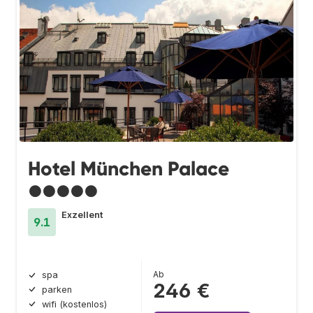
Hotel München Palace
●●●●●
Exzellent
9.1
Ab
spa
246 €
parken
wifi (kostenlos)