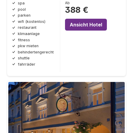
Ab
spa
388 €
pool
parken
wifi (kostenlos)
Ansicht Hotel
restaurant
klimaanlage
fitness
pkw mieten
behindertengerecht
shuttle
fahrräder