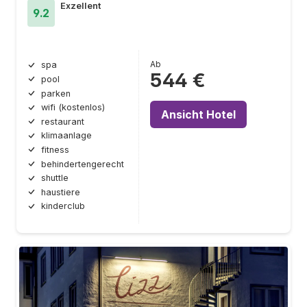
Exzellent
9.2
Ab
spa
544 €
pool
parken
wifi (kostenlos)
Ansicht Hotel
restaurant
klimaanlage
fitness
behindertengerecht
shuttle
haustiere
kinderclub