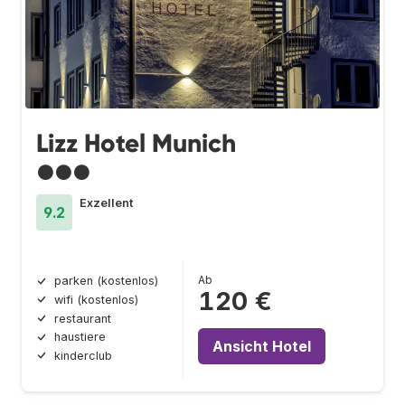
Lizz Hotel Munich
●●●
Exzellent
9.2
Ab
parken (kostenlos)
120 €
wifi (kostenlos)
restaurant
haustiere
Ansicht Hotel
kinderclub