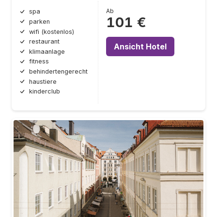
Ab
spa
101 €
parken
wifi (kostenlos)
restaurant
Ansicht Hotel
klimaanlage
fitness
behindertengerecht
haustiere
kinderclub