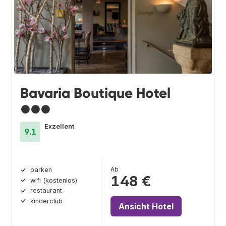
Bavaria Boutique Hotel
●●●
Exzellent
9.1
Ab
parken
148 €
wifi (kostenlos)
restaurant
kinderclub
Ansicht Hotel