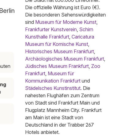
Die Stadt hat 650.000 Einwohner.
Die offizielle Währung ist Euro (€).
Berlin
Die besonderen Sehenswürdigkeiten
sind
Museum für Moderne Kunst
,
Frankfurter Kunstverein
,
Schirn
Kunsthalle Frankfurt
,
Caricatura
Museum für Komische Kunst
,
Historisches Museum Frankfurt
,
Archäologisches Museum Frankfurt
,
nuten
Jüdisches Museum Frankfurt
,
Zoo
Frankfurt
,
Museum für
Kommunikation Frankfurt
und
ung
Städelsches Kunstinstitut
. Die
m
nahesten Flughäfen zum Zentrum
von Stadt sind Frankfurt Main und
Flugplatz Mannheim City. Frankfurt
am Main ist eine Stadt von
Deutschland in der Trabber 267
Hotels anbietet.