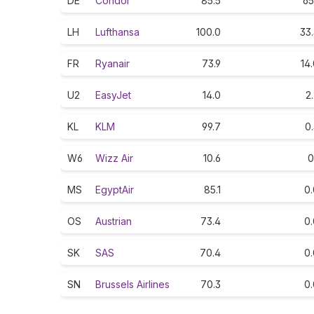
DE
Condor
85.5
65
LH
Lufthansa
100.0
33
FR
Ryanair
73.9
14
U2
EasyJet
14.0
2
KL
KLM
99.7
0
W6
Wizz Air
10.6
0
MS
EgyptAir
85.1
0.
OS
Austrian
73.4
0.
SK
SAS
70.4
0.
SN
Brussels Airlines
70.3
0.