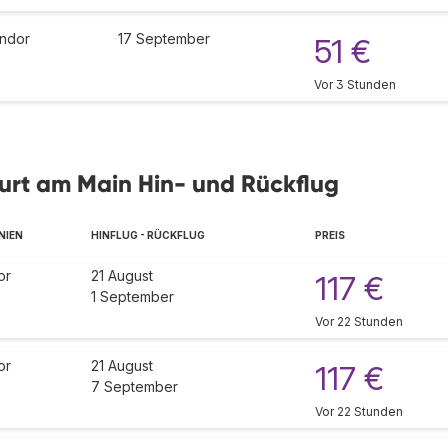
ndor
17 September
51 €
Vor 3 Stunden
furt am Main Hin- und Rückflug
NIEN
HINFLUG - RÜCKFLUG
PREIS
or
21 August
117 €
1 September
Vor 22 Stunden
or
21 August
117 €
7 September
Vor 22 Stunden