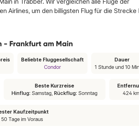
Main in Trabber. Wir vergleichen alle Flüge der
Airlines, um den billigsten Flug für die Strecke 
n - Frankfurt am Main
reis
Beliebte Fluggesellschaft
Dauer
Condor
1 Stunde und 10 Mi
Beste Kurzreise
Entfern
Hinflug
: Samstag,
Rückflug
: Sonntag
424 k
ester Kaufzeitpunkt
50 Tage im Voraus