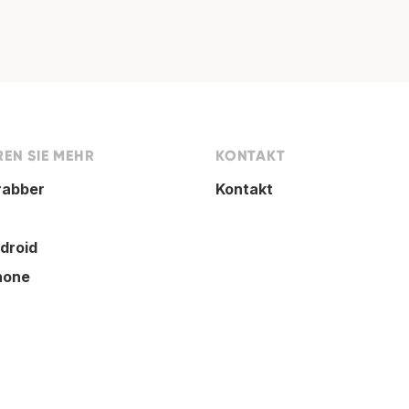
EN SIE MEHR
KONTAKT
rabber
Kontakt
droid
hone