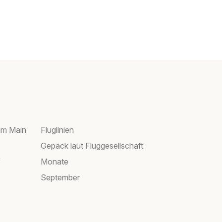
am Main
Fluglinien
Gepäck laut Fluggesellschaft
f
Monate
September