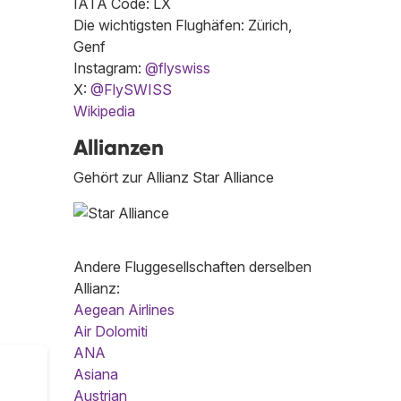
IATA Code: LX
Die wichtigsten Flughäfen: Zürich,
Genf
Instagram:
@flyswiss
X:
@FlySWISS
Wikipedia
Allianzen
Gehört zur Allianz Star Alliance
Andere Fluggesellschaften derselben
Allianz:
Aegean Airlines
Air Dolomiti
ANA
Asiana
Austrian