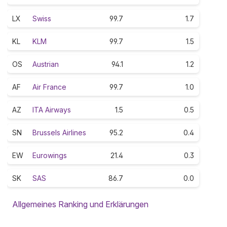
LX
Swiss
99.7
1.7
KL
KLM
99.7
1.5
OS
Austrian
94.1
1.2
AF
Air France
99.7
1.0
AZ
ITA Airways
1.5
0.5
SN
Brussels Airlines
95.2
0.4
EW
Eurowings
21.4
0.3
SK
SAS
86.7
0.0
Allgemeines Ranking und Erklärungen