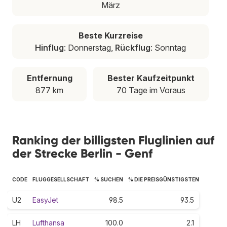
März
Beste Kurzreise
Hinflug
: Donnerstag,
Rückflug
: Sonntag
Entfernung
Bester Kaufzeitpunkt
877 km
70 Tage im Voraus
Ranking der billigsten Fluglinien auf
der Strecke Berlin - Genf
CODE
FLUGGESELLSCHAFT
% SUCHEN
% DIE PREISGÜNSTIGSTEN
U2
EasyJet
98.5
93.5
LH
Lufthansa
100.0
2.1