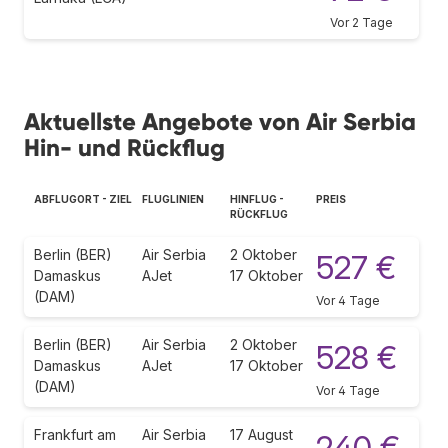
Vor 2 Tage
Aktuellste Angebote von Air Serbia
Hin- und Rückflug
ABFLUGORT - ZIEL
FLUGLINIEN
HINFLUG -
PREIS
RÜCKFLUG
Berlin (BER)
Air Serbia
2 Oktober
527 €
Damaskus
AJet
17 Oktober
(DAM)
Vor 4 Tage
Berlin (BER)
Air Serbia
2 Oktober
528 €
Damaskus
AJet
17 Oktober
(DAM)
Vor 4 Tage
Frankfurt am
Air Serbia
17 August
240 €