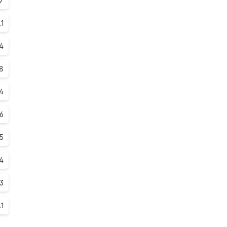
7
.1
4
.8
.4
.6
.5
4
.3
.1