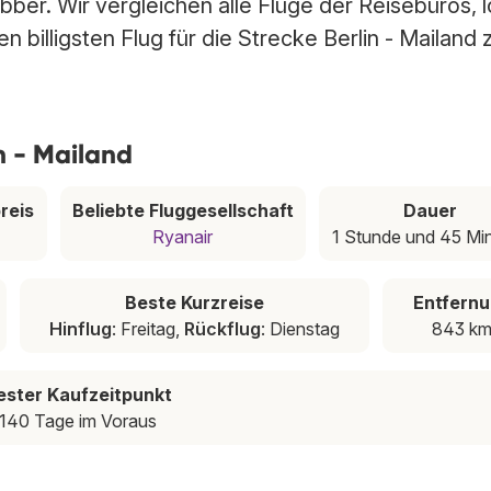
abber. Wir vergleichen alle Flüge der Reisebüros, 
 billigsten Flug für die Strecke Berlin - Mailand 
n - Mailand
reis
Beliebte Fluggesellschaft
Dauer
Ryanair
1 Stunde und 45 Mi
Beste Kurzreise
Entfern
Hinflug
: Freitag,
Rückflug
: Dienstag
843 k
ester Kaufzeitpunkt
140 Tage im Voraus