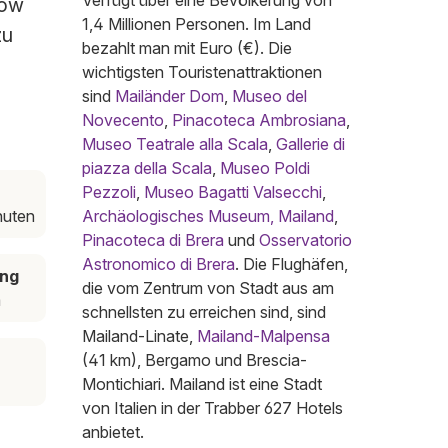
Verfügt über eine Bevölkerung von
low
1,4 Millionen Personen. Im Land
zu
bezahlt man mit Euro (€). Die
wichtigsten Touristenattraktionen
sind
Mailänder Dom
,
Museo del
Novecento
,
Pinacoteca Ambrosiana
,
Museo Teatrale alla Scala
,
Gallerie di
piazza della Scala
,
Museo Poldi
Pezzoli
,
Museo Bagatti Valsecchi
,
nuten
Archäologisches Museum, Mailand
,
Pinacoteca di Brera
und
Osservatorio
Astronomico di Brera
. Die Flughäfen,
ung
die vom Zentrum von Stadt aus am
m
schnellsten zu erreichen sind, sind
Mailand-Linate,
Mailand-Malpensa
(41 km), Bergamo und Brescia-
Montichiari. Mailand ist eine Stadt
von Italien in der Trabber 627 Hotels
anbietet.