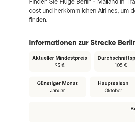
Finden Sie Flüge Berlin - Mailand in Tr
cost und herkömmlichen Airlines, um den
finden.
Informationen zur Strecke Berli
Aktueller Mindestpreis
Durchschnittsp
93 €
105 €
Günstiger Monat
Hauptsaison
Januar
Oktober
B