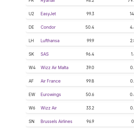
FR
Ryanair
98.2
79.
U2
EasyJet
99.3
14
DE
Condor
50.4
4.
LH
Lufthansa
99.9
2
SK
SAS
96.4
1
W4
Wizz Air Malta
39.0
0
AF
Air France
99.8
0
EW
Eurowings
50.6
0.
W6
Wizz Air
33.2
0
SN
Brussels Airlines
96.9
0