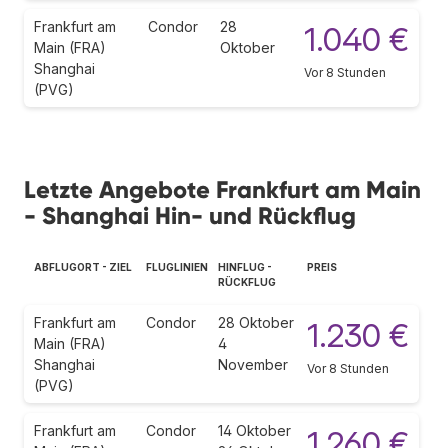
Frankfurt am
Condor
28
1.040 €
Main (FRA)
Oktober
Shanghai
Vor 8 Stunden
(PVG)
Letzte Angebote Frankfurt am Main
- Shanghai Hin- und Rückflug
ABFLUGORT - ZIEL
FLUGLINIEN
HINFLUG -
PREIS
RÜCKFLUG
Frankfurt am
Condor
28 Oktober
1.230 €
Main (FRA)
4
Shanghai
November
Vor 8 Stunden
(PVG)
Frankfurt am
Condor
14 Oktober
1.260 €