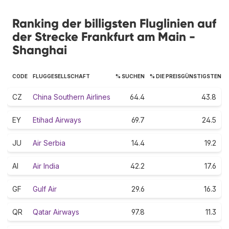
Ranking der billigsten Fluglinien auf
der Strecke Frankfurt am Main -
Shanghai
CODE
FLUGGESELLSCHAFT
% SUCHEN
% DIE PREISGÜNSTIGSTEN
CZ
China Southern Airlines
64.4
43.8
EY
Etihad Airways
69.7
24.5
JU
Air Serbia
14.4
19.2
AI
Air India
42.2
17.6
GF
Gulf Air
29.6
16.3
QR
Qatar Airways
97.8
11.3