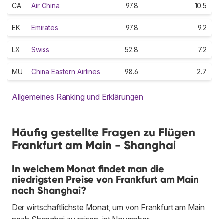
CA
Air China
97.8
10.5
EK
Emirates
97.8
9.2
LX
Swiss
52.8
7.2
MU
China Eastern Airlines
98.6
2.7
Allgemeines Ranking und Erklärungen
Häufig gestellte Fragen zu Flügen
Frankfurt am Main - Shanghai
In welchem Monat findet man die
niedrigsten Preise von Frankfurt am Main
nach Shanghai?
Der wirtschaftlichste Monat, um von Frankfurt am Main
nach Shanghai zu reisen, ist November.