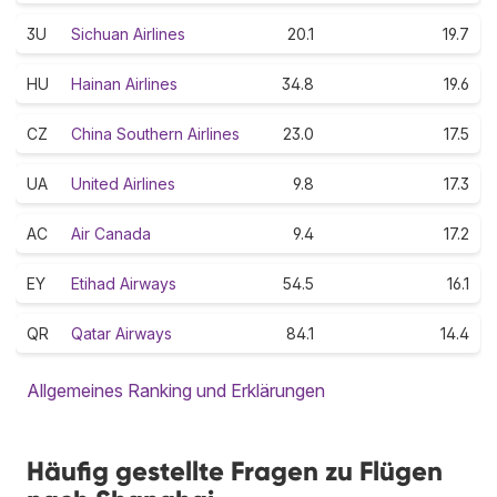
3U
Sichuan Airlines
20.1
19.7
HU
Hainan Airlines
34.8
19.6
CZ
China Southern Airlines
23.0
17.5
UA
United Airlines
9.8
17.3
AC
Air Canada
9.4
17.2
EY
Etihad Airways
54.5
16.1
QR
Qatar Airways
84.1
14.4
Allgemeines Ranking und Erklärungen
Häufig gestellte Fragen zu Flügen