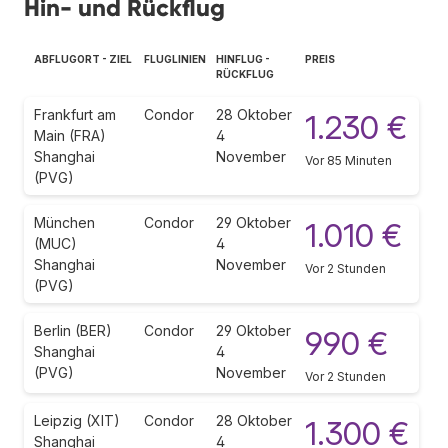
Hin- und Rückflug
ABFLUGORT - ZIEL
FLUGLINIEN
HINFLUG -
PREIS
RÜCKFLUG
Frankfurt am
Condor
28 Oktober
1.230 €
Main (FRA)
4
Shanghai
November
Vor 85 Minuten
(PVG)
München
Condor
29 Oktober
1.010 €
(MUC)
4
Shanghai
November
Vor 2 Stunden
(PVG)
Berlin (BER)
Condor
29 Oktober
990 €
Shanghai
4
(PVG)
November
Vor 2 Stunden
Leipzig (XIT)
Condor
28 Oktober
1.300 €
Shanghai
4