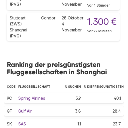
(PVG)
November
Vor 4 Stunden
Stuttgart
Condor
28 Oktober
1.300 €
(ZWS)
4
Shanghai
November
Vor 99 Minuten
(PVG)
Ranking der preisgünstigsten
Fluggesellschaften in Shanghai
CODE
FLUGGESELLSCHAFT
% SUCHEN
% DIE PREISGÜNSTIGSTEN
9C
Spring Airlines
5.9
40.1
GF
Gulf Air
3.8
28.4
SK
SAS
1.1
23.7