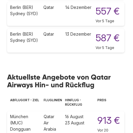
Berlin (BER)
Qatar
14 Dezember
557 €
Sydney (SYD)
Vor 5 Tage
Berlin (BER)
Qatar
13 Dezember
587 €
Sydney (SYD)
Vor 5 Tage
Aktuellste Angebote von Qatar
Airways Hin- und Rückflug
ABFLUGORT - ZIEL
FLUGLINIEN
HINFLUG -
PREIS
RÜCKFLUG
München
Qatar
16 August
913 €
(MUC)
Air
23 August
Dongguan
Arabia
Vor 20