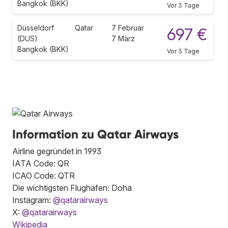
Bangkok (BKK)
Vor 3 Tage
Düsseldorf
Qatar
7 Februar
697 €
(DUS)
7 März
Bangkok (BKK)
Vor 3 Tage
Information zu Qatar Airways
Airline gegründet in 1993
IATA Code: QR
ICAO Code: QTR
Die wichtigsten Flughäfen: Doha
Instagram:
@qatarairways
X:
@qatarairways
Wikipedia