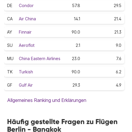
DE
Condor
57.8
29.5
CA
Air China
14.1
21.4
AY
Finnair
90.0
21.3
SU
Aeroflot
2.1
9.0
MU
China Eastern Airlines
23.0
7.6
TK
Turkish
90.0
6.2
GF
Gulf Air
29.3
4.9
Allgemeines Ranking und Erklärungen
Häufig gestellte Fragen zu Flügen
Berlin - Bangkok