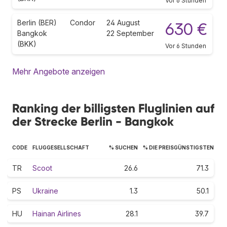
Vor 6 Stunden
Berlin (BER)
Condor
24 August
630 €
Bangkok
22 September
(BKK)
Vor 6 Stunden
Mehr Angebote anzeigen
Ranking der billigsten Fluglinien auf
der Strecke Berlin - Bangkok
CODE
FLUGGESELLSCHAFT
% SUCHEN
% DIE PREISGÜNSTIGSTEN
TR
Scoot
26.6
71.3
PS
Ukraine
1.3
50.1
HU
Hainan Airlines
28.1
39.7