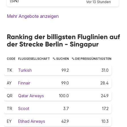
(SIN)
Vor 13 Stunden
Mehr Angebote anzeigen
Ranking der billigsten Fluglinien auf
der Strecke Berlin - Singapur
CODE
FLUGGESELLSCHAFT
% SUCHEN
% DIE PREISGÜNSTIGSTEN
TK
Turkish
99.2
31.0
AY
Finnair
99.0
28.4
QR
Qatar Airways
100.0
24.9
TR
Scoot
3.7
17.2
EY
Etihad Airways
42.9
10.3