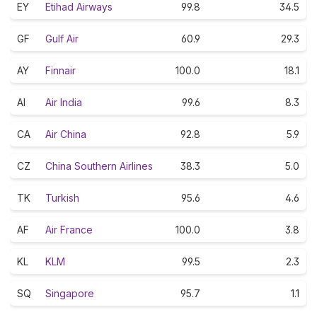
EY
Etihad Airways
99.8
34.5
GF
Gulf Air
60.9
29.3
AY
Finnair
100.0
18.1
AI
Air India
99.6
8.3
CA
Air China
92.8
5.9
CZ
China Southern Airlines
38.3
5.0
TK
Turkish
95.6
4.6
AF
Air France
100.0
3.8
KL
KLM
99.5
2.3
SQ
Singapore
95.7
1.1