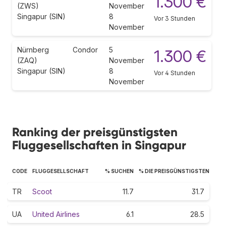
1.300 €
(ZWS)
November
Singapur (SIN)
8
Vor 3 Stunden
November
Nürnberg
Condor
5
1.300 €
(ZAQ)
November
Singapur (SIN)
8
Vor 4 Stunden
November
Ranking der preisgünstigsten
Fluggesellschaften in Singapur
CODE
FLUGGESELLSCHAFT
% SUCHEN
% DIE PREISGÜNSTIGSTEN
TR
Scoot
11.7
31.7
UA
United Airlines
6.1
28.5