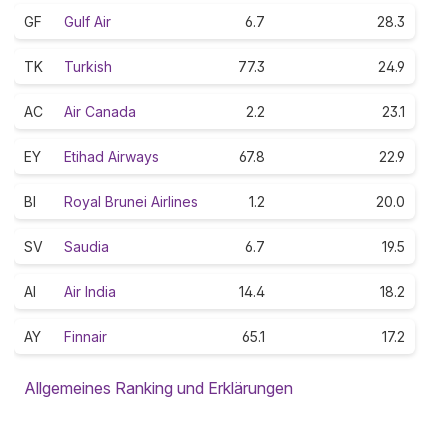
GF
Gulf Air
6.7
28.3
TK
Turkish
77.3
24.9
AC
Air Canada
2.2
23.1
EY
Etihad Airways
67.8
22.9
BI
Royal Brunei Airlines
1.2
20.0
SV
Saudia
6.7
19.5
AI
Air India
14.4
18.2
AY
Finnair
65.1
17.2
Allgemeines Ranking und Erklärungen