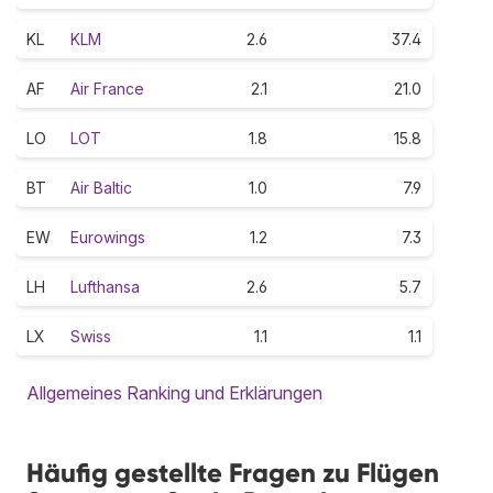
KL
KLM
2.6
37.4
AF
Air France
2.1
21.0
LO
LOT
1.8
15.8
BT
Air Baltic
1.0
7.9
EW
Eurowings
1.2
7.3
LH
Lufthansa
2.6
5.7
LX
Swiss
1.1
1.1
Allgemeines Ranking und Erklärungen
Häufig gestellte Fragen zu Flügen