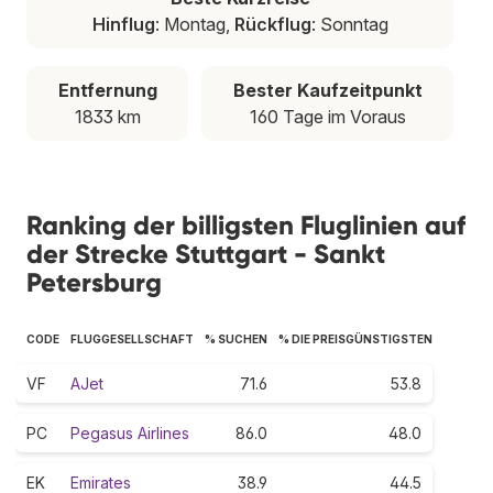
Hinflug
: Montag,
Rückflug
: Sonntag
Entfernung
Bester Kaufzeitpunkt
1833 km
160 Tage im Voraus
Ranking der billigsten Fluglinien auf
der Strecke Stuttgart - Sankt
Petersburg
CODE
FLUGGESELLSCHAFT
% SUCHEN
% DIE PREISGÜNSTIGSTEN
VF
AJet
71.6
53.8
PC
Pegasus Airlines
86.0
48.0
EK
Emirates
38.9
44.5