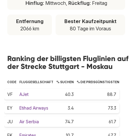
Hinflug
: Mittwoch,
Rückflug
: Freitag
Entfernung
Bester Kaufzeitpunkt
2066 km
80 Tage im Voraus
Ranking der billigsten Fluglinien auf
der Strecke Stuttgart - Moskau
CODE
FLUGGESELLSCHAFT
% SUCHEN
% DIE PREISGÜNSTIGSTEN
VF
AJet
40.3
88.7
EY
Etihad Airways
3.4
73.3
JU
Air Serbia
74.7
61.7
EK
Emirates
10.7
47.7