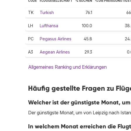
CODE
FLUGGESELLSCHAFT
% SUCHEN
% DIE PREISGÜNSTIGS
TK
Turkish
76.1
66
LH
Lufthansa
100.0
38.
PC
Pegasus Airlines
45.8
24.
A3
Aegean Airlines
29.3
0.
Allgemeines Ranking und Erklärungen
Häufig gestellte Fragen zu Flüg
Welcher ist der günstigste Monat, um 
Der günstigste Monat, um von Leipzig nach Istanb
In welchem Monat erreichen die Flugt