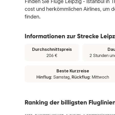
Finden Sie Flüge Leipzig - Istanbul in 
cost und herkömmlichen Airlines, um den
finden.
Informationen zur Strecke Leipz
Durchschnittspreis
Da
206 €
2 Stunden un
Beste Kurzreise
Hinflug
: Samstag,
Rückflug
: Mittwoch
Ranking der billigsten Fluglinie