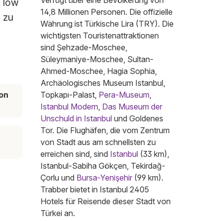
Verfügt über eine Bevölkerung von
, low
14,8 Millionen Personen. Die offizielle
l zu
Währung ist Türkische Lira (TRY). Die
wichtigsten Touristenattraktionen
sind Şehzade-Moschee,
Süleymaniye-Moschee, Sultan-
Ahmed-Moschee, Hagia Sophia,
Archäologisches Museum Istanbul,
on
Topkapı-Palast,
Pera-Museum
,
Istanbul Modern
,
Das Museum der
Unschuld in Istanbul
und Goldenes
Tor. Die Flughäfen, die vom Zentrum
von Stadt aus am schnellsten zu
erreichen sind, sind
Istanbul
(33 km),
Istanbul-Sabiha Gökçen, Tekirdağ-
Çorlu und
Bursa-Yenişehir
(99 km).
Trabber bietet in Istanbul 2405
Hotels für Reisende dieser Stadt von
Türkei an.