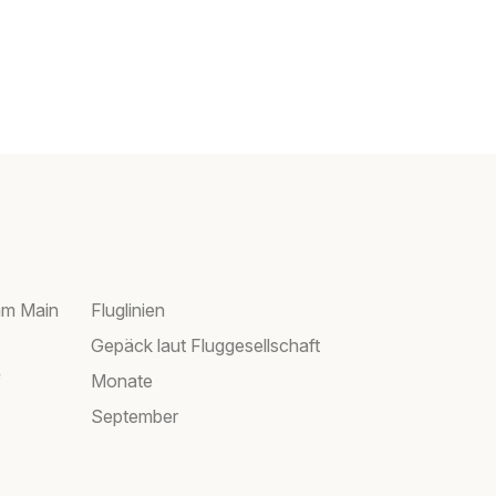
am Main
Fluglinien
Gepäck laut Fluggesellschaft
f
Monate
September