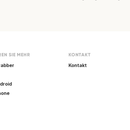
EN SIE MEHR
KONTAKT
rabber
Kontakt
droid
hone