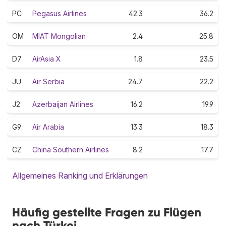
PC
Pegasus Airlines
42.3
36.2
OM
MIAT Mongolian
2.4
25.8
D7
AirAsia X
1.8
23.5
JU
Air Serbia
24.7
22.2
J2
Azerbaijan Airlines
16.2
19.9
G9
Air Arabia
13.3
18.3
CZ
China Southern Airlines
8.2
17.7
Allgemeines Ranking und Erklärungen
Häufig gestellte Fragen zu Flügen
nach Türkei