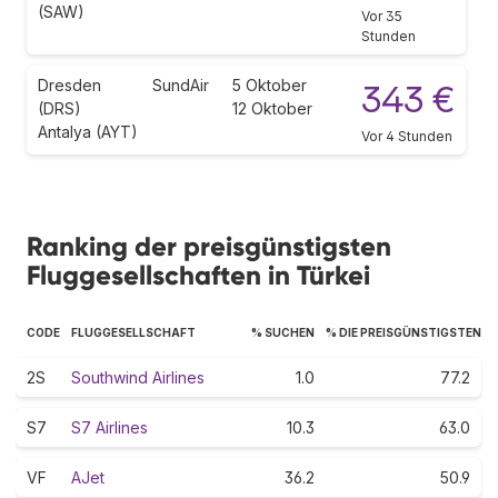
(SAW)
Vor 35
Stunden
Dresden
SundAir
5 Oktober
343 €
(DRS)
12 Oktober
Antalya (AYT)
Vor 4 Stunden
Ranking der preisgünstigsten
Fluggesellschaften in Türkei
CODE
FLUGGESELLSCHAFT
% SUCHEN
% DIE PREISGÜNSTIGSTEN
2S
Southwind Airlines
1.0
77.2
S7
S7 Airlines
10.3
63.0
VF
AJet
36.2
50.9