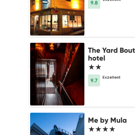
9.8
The Yard Bou
hotel
★★
Exzellent
9.7
Me by Mula
★★★★