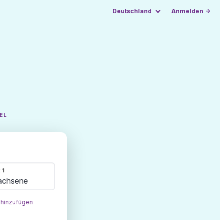
Deutschland
Anmelden →
EL
 1
achsene
 hinzufügen