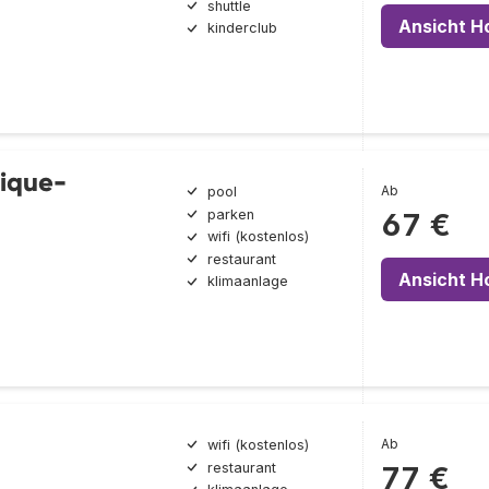
shuttle
Ansicht H
kinderclub
tique-
Ab
pool
parken
67 €
wifi (kostenlos)
restaurant
Ansicht H
klimaanlage
Ab
wifi (kostenlos)
restaurant
77 €