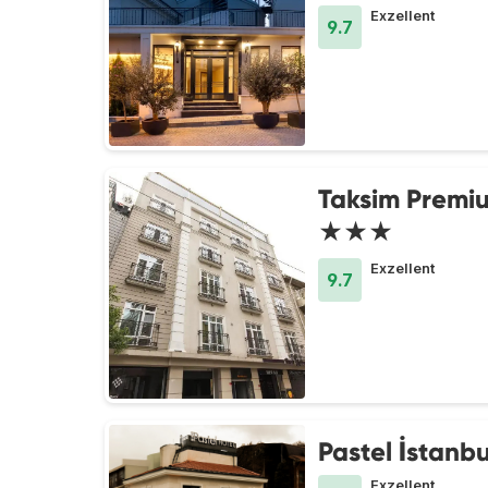
Exzellent
9.7
Taksim Premi
★★★
Exzellent
9.7
Pastel İstanbu
Exzellent