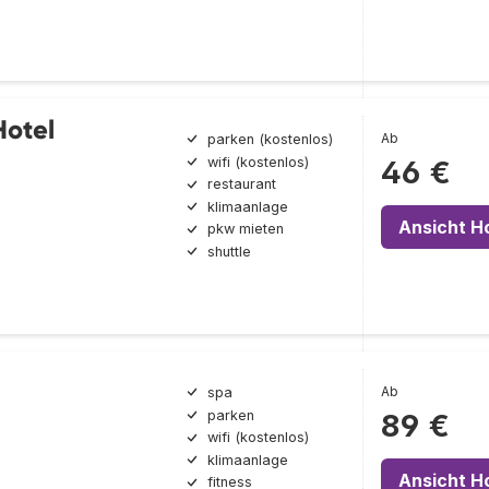
Hotel
Ab
parken (kostenlos)
wifi (kostenlos)
46 €
restaurant
klimaanlage
Ansicht H
pkw mieten
shuttle
Ab
spa
parken
89 €
wifi (kostenlos)
klimaanlage
Ansicht H
fitness