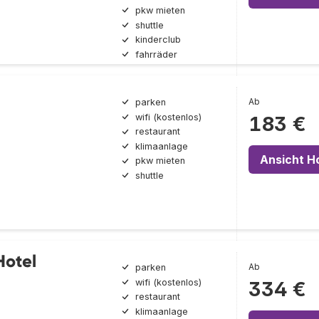
pkw mieten
shuttle
kinderclub
fahrräder
l
Ab
parken
wifi (kostenlos)
183 €
restaurant
klimaanlage
Ansicht H
pkw mieten
shuttle
Hotel
Ab
parken
wifi (kostenlos)
334 €
restaurant
klimaanlage