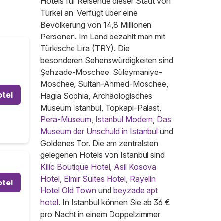
Hotels für Reisende dieser Stadt von
Türkei an. Verfügt über eine
Bevölkerung von 14,8 Millionen
Personen. Im Land bezahlt man mit
Türkische Lira (TRY). Die
besonderen Sehenswürdigkeiten sind
Şehzade-Moschee, Süleymaniye-
Moschee, Sultan-Ahmed-Moschee,
otel
Hagia Sophia, Archäologisches
Museum Istanbul, Topkapı-Palast,
Pera-Museum
,
Istanbul Modern
,
Das
Museum der Unschuld in Istanbul
und
Goldenes Tor. Die am zentralsten
gelegenen Hotels von Istanbul sind
Kilic Boutique Hotel
,
Asil Kosova
Hotel
,
Elmir Suites Hotel
,
Rayelin
otel
Hotel Old Town
und
beyzade apt
hotel
. In Istanbul können Sie ab 36 €
pro Nacht in einem Doppelzimmer