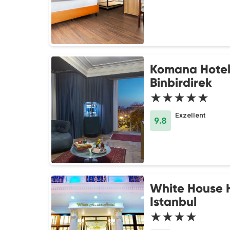
Komana Hote
Binbirdirek
★★★★★
Exzellent
9.8
White House 
Istanbul
★★★★