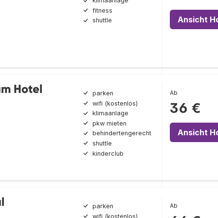
klimaanlage
fitness
Ansicht H
shuttle
um Hotel
Ab
parken
wifi (kostenlos)
36 €
klimaanlage
pkw mieten
Ansicht H
behindertengerecht
shuttle
kinderclub
l
Ab
parken
wifi (kostenlos)