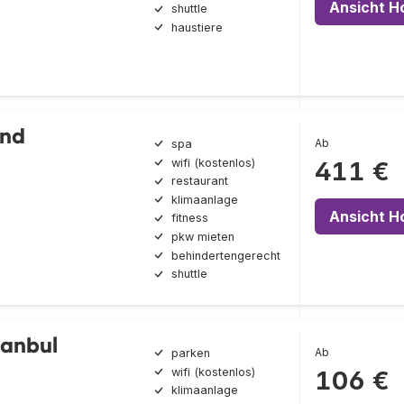
Ansicht H
shuttle
haustiere
and
Ab
spa
wifi (kostenlos)
411 €
restaurant
klimaanlage
Ansicht H
fitness
pkw mieten
behindertengerecht
shuttle
tanbul
Ab
parken
wifi (kostenlos)
106 €
klimaanlage