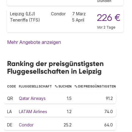
Stunden
Leipzig (LEJ)
Condor
7 März
226 €
Teneriffa (TFS)
5 April
Vor 2 Tage
Mehr Angebote anzeigen
Ranking der preisgünstigsten
Fluggesellschaften in Leipzig
CODE
FLUGGESELLSCHAFT
% SUCHEN
% DIE PREISGÜNSTIGSTEN
QR
Qatar Airways
1.5
91.2
LA
LATAM Airlines
1.2
74.0
DE
Condor
25.2
64.0