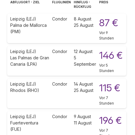
ABFLUGORT - ZIEL
FLUGLINIEN
HINFLUG -
PREIS
RÜCKFLUG
Leipzig (LEJ)
Condor
8 August
87 €
Palma de Mallorca
25 August
(PMI)
Vor 9
Stunden
Leipzig (LEJ)
Condor
12 August
146 €
Las Palmas de Gran
5
Canaria (LPA)
September
Vor 5
Stunden
Leipzig (LEJ)
Condor
14 August
115 €
Rhodos (RHO)
25 August
Vor 7
Stunden
Leipzig (LEJ)
Condor
9 August
196 €
Fuerteventura
11 August
(FUE)
Vor 7