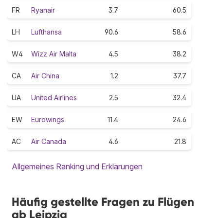
FR
Ryanair
3.7
60.5
LH
Lufthansa
90.6
58.6
W4
Wizz Air Malta
4.5
38.2
CA
Air China
1.2
37.7
UA
United Airlines
2.5
32.4
EW
Eurowings
11.4
24.6
AC
Air Canada
4.6
21.8
Allgemeines Ranking und Erklärungen
Häufig gestellte Fragen zu Flügen
ab Leipzig