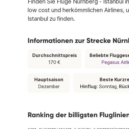
Finden Sie Flüge Nürnberg - Istanbul i
low cost und herkömmlichen Airlines, u
Istanbul zu finden.
Informationen zur Strecke Nürn
Durchschnittspreis
Beliebte Fluggese
170 €
Pegasus Airl
Hauptsaison
Beste Kurzre
Dezember
Hinflug
: Sonntag,
Rück
Ranking der billigsten Fluglini