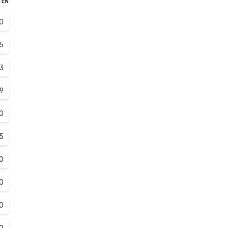
TEN
0
.5
.3
.9
.0
.5
0
0
0
0