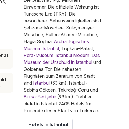
Die Stadt hat 14,8 Millionen
os,
Einwohner. Die offizielle Währung ist
Türkische Lira (TRY). Die
besonderen Sehenswürdigkeiten sind
Şehzade-Moschee, Süleymaniye-
Moschee, Sultan-Ahmed-Moschee,
Hagia Sophia,
Archäologisches
Museum Istanbul
, Topkapı-Palast,
onat
Pera-Museum
,
Istanbul Modern
,
Das
Museum der Unschuld in Istanbul
und
Goldenes Tor. Die nahesten
Flughäfen zum Zentrum von Stadt
nkt
sind
Istanbul
(33 km), Istanbul-
s
Sabiha Gökçen, Tekirdağ-Çorlu und
Bursa-Yenişehir
(99 km). Trabber
bietet in Istanbul 2405 Hotels für
Reisende dieser Stadt von Türkei an.
Hotels in Istanbul