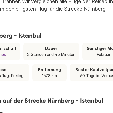
n Trabber. Wir vergleichen alle Flüge der Reisebür
m den billigsten Flug für die Strecke Nürnberg -
berg - Istanbul
llschaft
Dauer
Günstiger M
ines
2 Stunden und 45 Minuten
Februar
ise
Entfernung
Bester Kaufzeitpu
flug
: Freitag
1678 km
60 Tage im Vorau
en auf der Strecke Nürnberg - Istanbul