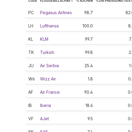
CODE
FLUGGESELLSCHAFT
% SUCHEN
% DIE PREISGÜNSTIGS
PC
Pegasus Airlines
98.7
82.
LH
Lufthansa
100.0
8
KL
KLM
99.7
7
TK
Turkish
99.8
2
JU
Air Serbia
25.4
1
W6
Wizz Air
1.8
0
AF
Air France
90.4
0.
IB
Iberia
18.6
0.
VF
AJet
9.5
0.
SK
SAS
7.4
0.