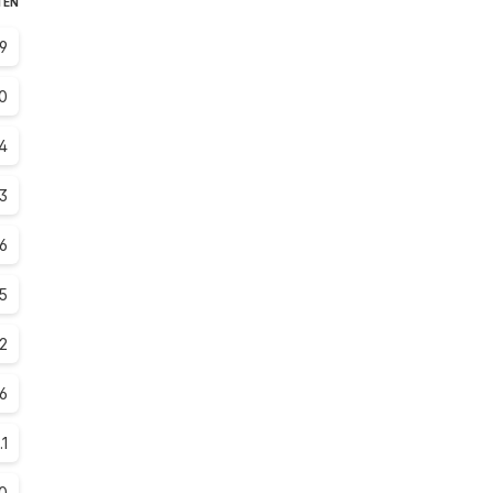
TEN
.9
0
.4
.3
.6
.5
.2
.6
.1
0