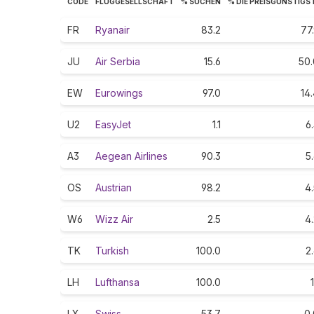
CODE
FLUGGESELLSCHAFT
% SUCHEN
% DIE PREISGÜNSTIGS
FR
Ryanair
83.2
77
JU
Air Serbia
15.6
50.
EW
Eurowings
97.0
14
U2
EasyJet
1.1
6
A3
Aegean Airlines
90.3
5
OS
Austrian
98.2
4
W6
Wizz Air
2.5
4
TK
Turkish
100.0
2
LH
Lufthansa
100.0
1
LX
Swiss
53.7
0.