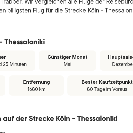
 Trabber. Wir vergleichen alle Flüge der Reisebür
 billigsten Flug für die Strecke Köln - Thessaloni
- Thessaloniki
uer
Günstiger Monat
Hauptsais
d 25 Minuten
Mai
Dezembe
Entfernung
Bester Kaufzeitpunkt
1680 km
80 Tage im Voraus
n auf der Strecke Köln - Thessaloniki