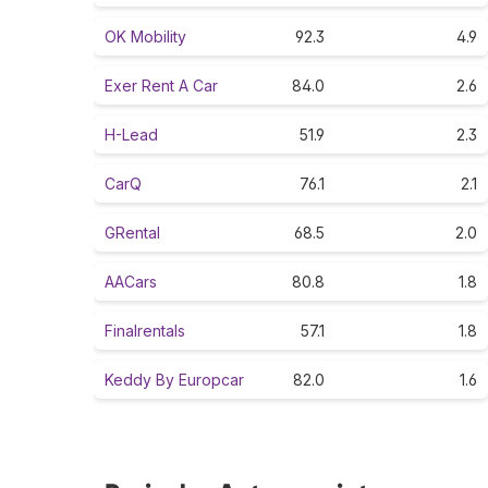
OK Mobility
92.3
4.9
Exer Rent A Car
84.0
2.6
H-Lead
51.9
2.3
CarQ
76.1
2.1
GRental
68.5
2.0
AACars
80.8
1.8
Finalrentals
57.1
1.8
Keddy By Europcar
82.0
1.6