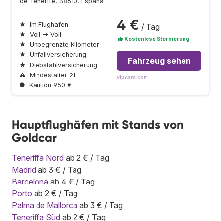
de Tenerife, 38610, España
4 €
★
Im Flughafen
/ Tag
★
Voll → Voll
Kostenlose Stornierung
★
Unbegrenzte Kilometer
★
Unfallversicherung
Fahrzeug sehen
★
Diebstahlversicherung
⚠
Mindestalter 21
vipcars.com
●
Kaution 950 €
Hauptflughäfen mit Stands von
Goldcar
Teneriffa Nord
ab 2 € / Tag
Madrid
ab 3 € / Tag
Barcelona
ab 4 € / Tag
Porto
ab 2 € / Tag
Palma de Mallorca
ab 3 € / Tag
Teneriffa Süd
ab 2 € / Tag