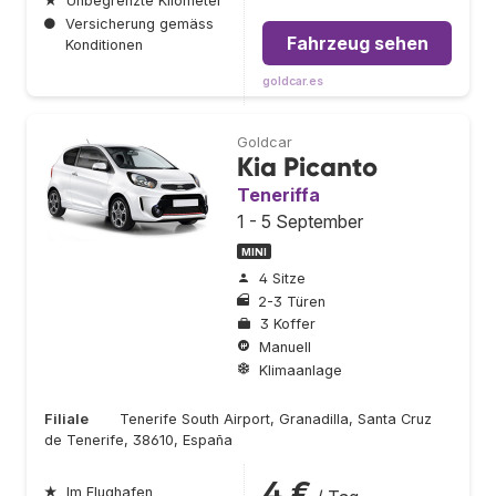
★
Unbegrenzte Kilometer
●
Versicherung gemäss
Fahrzeug sehen
Konditionen
goldcar.es
Goldcar
Kia Picanto
Teneriffa
1 - 5 September
MINI
4 Sitze
2-3 Türen
3 Koffer
Manuell
Klimaanlage
Filiale
Tenerife South Airport, Granadilla, Santa Cruz
de Tenerife, 38610, España
4 €
★
Im Flughafen