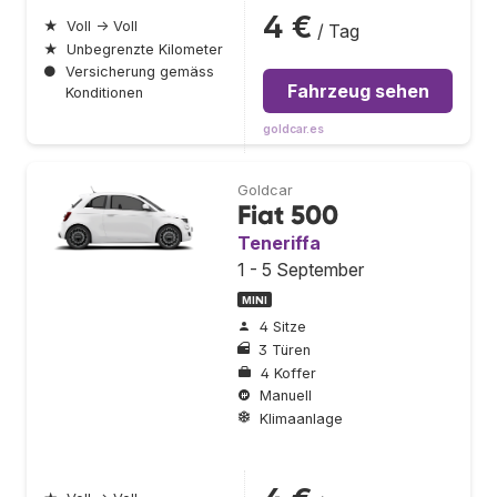
4 €
★
Voll → Voll
/ Tag
★
Unbegrenzte Kilometer
●
Versicherung gemäss
Fahrzeug sehen
Konditionen
goldcar.es
Goldcar
Fiat 500
Teneriffa
1 - 5 September
MINI
4 Sitze
3 Türen
4 Koffer
Manuell
Klimaanlage