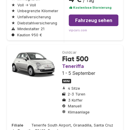
/ Tag
★
Voll → Voll
Kostenlose Stornierung
★
Unbegrenzte Kilometer
★
Unfallversicherung
Fahrzeug sehen
★
Diebstahlversicherung
⚠
Mindestalter 21
vipcars.com
●
Kaution 950 €
Goldcar
Fiat 500
Teneriffa
1 - 5 September
MINI
4 Sitze
2-3 Türen
3 Koffer
Manuell
Klimaanlage
Filiale
Tenerife South Airport, Granadilla, Santa Cruz