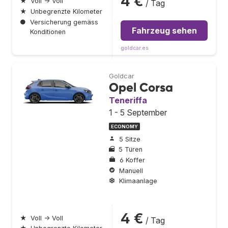
4 €
★
Voll → Voll
/ Tag
★
Unbegrenzte Kilometer
●
Versicherung gemäss
Fahrzeug sehen
Konditionen
goldcar.es
Goldcar
Opel Corsa
Teneriffa
1 - 5 September
ECONOMY
5 Sitze
5 Türen
6 Koffer
Manuell
Klimaanlage
4 €
★
Voll → Voll
/ Tag