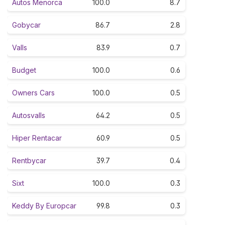
Autos Menorca
100.0
8.7
Gobycar
86.7
2.8
Valls
83.9
0.7
Budget
100.0
0.6
Owners Cars
100.0
0.5
Autosvalls
64.2
0.5
Hiper Rentacar
60.9
0.5
Rentbycar
39.7
0.4
Sixt
100.0
0.3
Keddy By Europcar
99.8
0.3