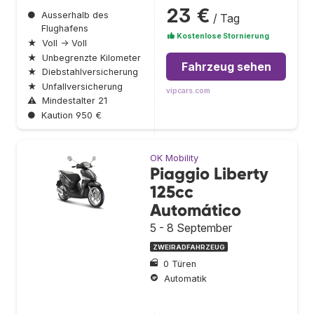
23 €
●
Ausserhalb des
/ Tag
Flughafens
Kostenlose Stornierung
★
Voll → Voll
★
Unbegrenzte Kilometer
Fahrzeug sehen
★
Diebstahlversicherung
★
Unfallversicherung
vipcars.com
⚠
Mindestalter 21
●
Kaution 950 €
OK Mobility
Piaggio Liberty
125cc
Automático
5 - 8 September
ZWEIRADFAHRZEUG
0 Türen
Automatik