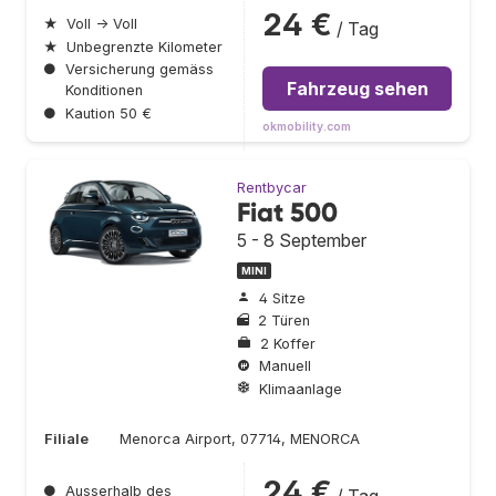
24 €
★
Voll → Voll
/ Tag
★
Unbegrenzte Kilometer
●
Versicherung gemäss
Fahrzeug sehen
Konditionen
●
Kaution 50 €
okmobility.com
Rentbycar
Fiat 500
5 - 8 September
MINI
4 Sitze
2 Türen
2 Koffer
Manuell
Klimaanlage
Filiale
Menorca Airport, 07714, MENORCA
24 €
●
Ausserhalb des
/ Tag