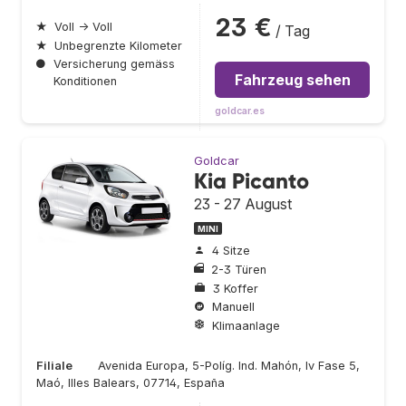
23 €
★
Voll → Voll
/ Tag
★
Unbegrenzte Kilometer
●
Versicherung gemäss
Fahrzeug sehen
Konditionen
goldcar.es
Goldcar
Kia Picanto
23 - 27 August
MINI
4 Sitze
2-3 Türen
3 Koffer
Manuell
Klimaanlage
Filiale
Avenida Europa, 5-Políg. Ind. Mahón, Iv Fase 5,
Maó, Illes Balears, 07714, España