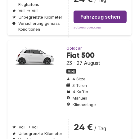
Flughafens
★
Voll → Voll
Fahrzeug sehen
★
Unbegrenzte Kilometer
●
Versicherung gemäss
autoeurope.com
Konditionen
Goldcar
Fiat 500
23 - 27 August
MINI
4 Sitze
3 Türen
4 Koffer
Manuell
Klimaanlage
24 €
★
Voll → Voll
/ Tag
★
Unbegrenzte Kilometer