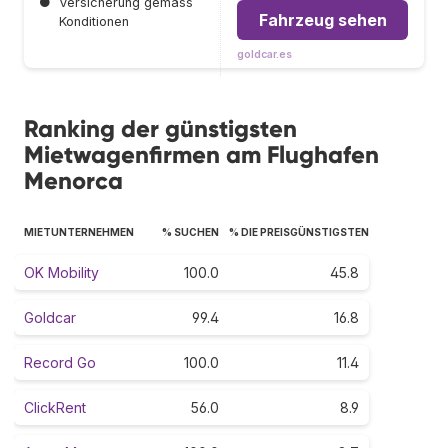
●
Versicherung gemäss
Fahrzeug sehen
Konditionen
goldcar.es
Ranking der günstigsten
Mietwagenfirmen am Flughafen
Menorca
MIETUNTERNEHMEN
% SUCHEN
% DIE PREISGÜNSTIGSTEN
OK Mobility
100.0
45.8
Goldcar
99.4
16.8
Record Go
100.0
11.4
ClickRent
56.0
8.9