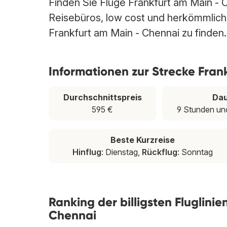
Finden Sie Flüge Frankfurt am Main - C
Reisebüros, low cost und herkömmlichen
Frankfurt am Main - Chennai zu finden.
Informationen zur Strecke Fran
Durchschnittspreis
Da
595 €
9 Stunden un
Beste Kurzreise
Hinflug
: Dienstag,
Rückflug
: Sonntag
Ranking der billigsten Fluglini
Chennai