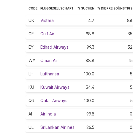
CODE
FLUGGESELLSCHAFT
% SUCHEN
% DIE PREISGÜNSTIG
UK
Vistara
4.7
88
GF
Gulf Air
98.8
35
EY
Etihad Airways
99.3
32
WY
Oman Air
88.8
15
LH
Lufthansa
100.0
5
KU
Kuwait Airways
34.4
5
QR
Qatar Airways
100.0
5
AI
Air India
99.8
0
UL
SriLankan Airlines
26.5
0