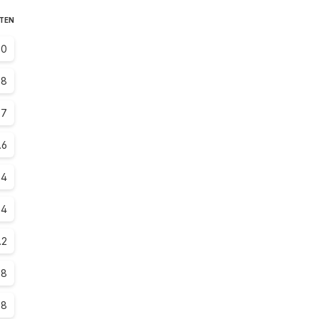
STEN
.0
.8
.7
.6
.4
.4
.2
.8
.8