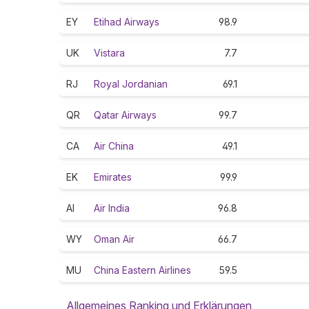
EY
Etihad Airways
98.9
UK
Vistara
7.7
RJ
Royal Jordanian
69.1
QR
Qatar Airways
99.7
CA
Air China
49.1
EK
Emirates
99.9
AI
Air India
96.8
WY
Oman Air
66.7
MU
China Eastern Airlines
59.5
Allgemeines Ranking und Erklärungen