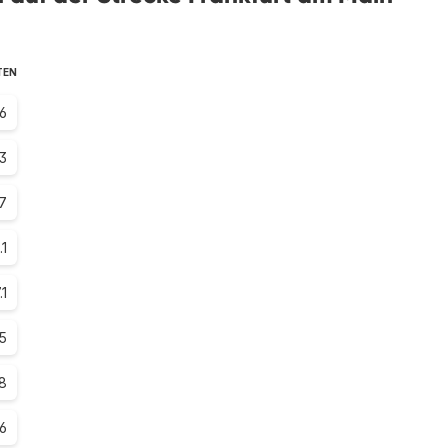
TEN
6
.3
7
.1
.1
.5
.8
.6