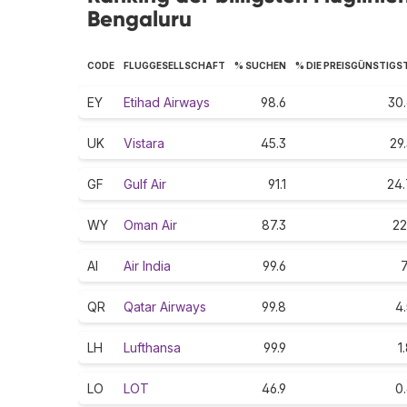
Bengaluru
CODE
FLUGGESELLSCHAFT
% SUCHEN
% DIE PREISGÜNSTIGS
EY
Etihad Airways
98.6
30.
UK
Vistara
45.3
29
GF
Gulf Air
91.1
24.
WY
Oman Air
87.3
22
AI
Air India
99.6
7
QR
Qatar Airways
99.8
4
LH
Lufthansa
99.9
1
LO
LOT
46.9
0