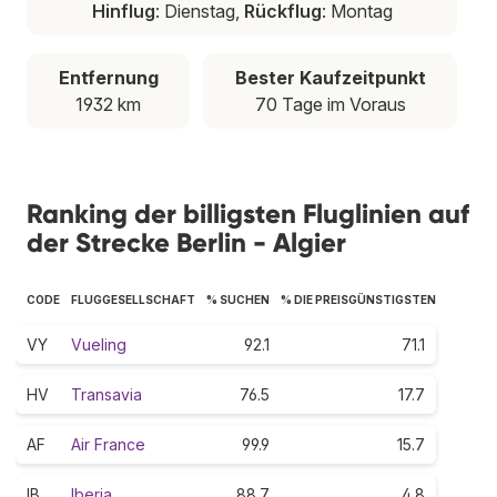
Hinflug
: Dienstag,
Rückflug
: Montag
Entfernung
Bester Kaufzeitpunkt
1932 km
70 Tage im Voraus
Ranking der billigsten Fluglinien auf
der Strecke Berlin - Algier
CODE
FLUGGESELLSCHAFT
% SUCHEN
% DIE PREISGÜNSTIGSTEN
VY
Vueling
92.1
71.1
HV
Transavia
76.5
17.7
AF
Air France
99.9
15.7
IB
Iberia
88.7
4.8