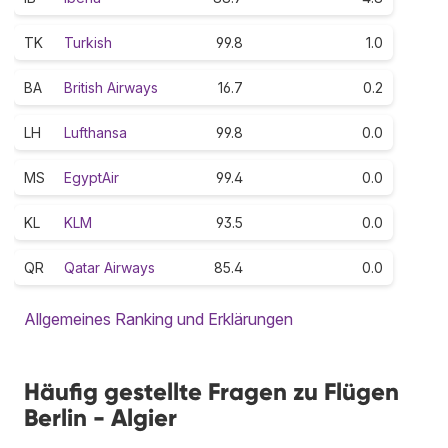
TK
Turkish
99.8
1.0
BA
British Airways
16.7
0.2
LH
Lufthansa
99.8
0.0
MS
EgyptAir
99.4
0.0
KL
KLM
93.5
0.0
QR
Qatar Airways
85.4
0.0
Allgemeines Ranking und Erklärungen
Häufig gestellte Fragen zu Flügen
Berlin - Algier