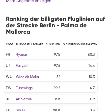
Mehr Angebote anzeigen
Ranking der billigsten Fluglinien auf
der Strecke Berlin - Palma de
Mallorca
CODE
FLUGGESELLSCHAFT
% SUCHEN
% DIE PREISGÜNSTIGSTEN
FR
Ryanair
97.5
80.3
U2
EasyJet
97.6
14.4
W4
Wizz Air Malta
3.1
10.3
EW
Eurowings
99.2
4.7
JU
Air Serbia
8.8
0.9
LX
Swiss
98.8
0.8