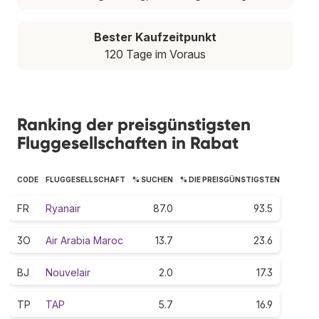
Bester Kaufzeitpunkt
120 Tage im Voraus
Ranking der preisgünstigsten
Fluggesellschaften in Rabat
CODE
FLUGGESELLSCHAFT
% SUCHEN
% DIE PREISGÜNSTIGSTEN
FR
Ryanair
87.0
93.5
3O
Air Arabia Maroc
13.7
23.6
BJ
Nouvelair
2.0
17.3
TP
TAP
5.7
16.9