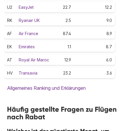
U2
EasyJet
22.7
12.2
RK
Ryanair UK
2.5
9.0
AF
Air France
87.4
8.9
EK
Emirates
1.1
8.7
AT
Royal Air Maroc
12.9
6.0
HV
Transavia
23.2
3.6
Allgemeines Ranking und Erklärungen
Häufig gestellte Fragen zu Flügen
nach Rabat
Welcher ist der günstigste Monat, um