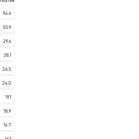
STIGSTEN
94.6
55.9
29.6
28.1
24.5
24.0
19.1
18.9
16.7
16.1