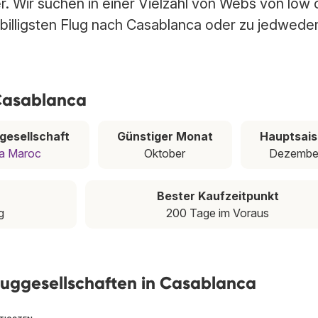
r. Wir suchen in einer Vielzahl von Webs von low 
 billigsten Flug nach Casablanca oder zu jedwed
 Casablanca
ggesellschaft
Günstiger Monat
Hauptsai
ia Maroc
Oktober
Dezembe
Bester Kaufzeitpunkt
g
200 Tage im Voraus
luggesellschaften in Casablanca