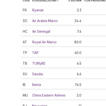
CODE
FLUGGESELLSCHAFT
% SUCHEN
% DIE PREISGÜN
FR
Ryanair
2.3
3O
Air Arabia Maroc
24.4
HC
Air Senegal
7.4
AT
Royal Air Maroc
80.0
TP
TAP
60.0
TB
TUIflyBE
4.5
SV
Saudia
6.6
IB
Iberia
74.5
MU
China Eastern Airlines
2.0
BJ
Nouvelair
1.1