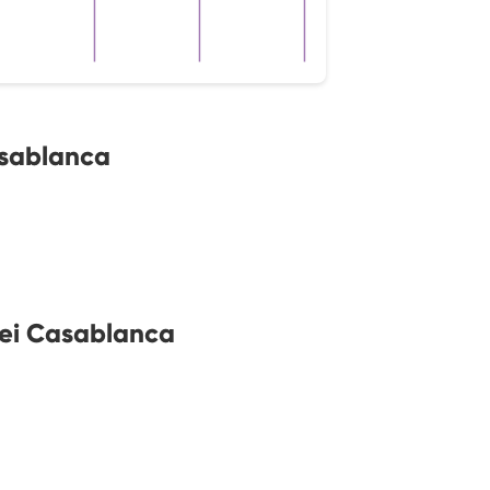
asablanca
bei Casablanca