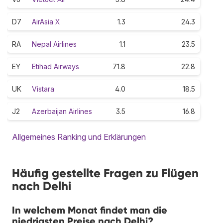
D7
AirAsia X
1.3
24.3
RA
Nepal Airlines
1.1
23.5
EY
Etihad Airways
71.8
22.8
UK
Vistara
4.0
18.5
J2
Azerbaijan Airlines
3.5
16.8
Allgemeines Ranking und Erklärungen
Häufig gestellte Fragen zu Flügen
nach Delhi
In welchem Monat findet man die
niedrigsten Preise nach Delhi?