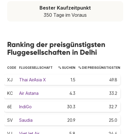
Bester Kaufzeitpunkt
350 Tage im Voraus
Ranking der preisgünstigsten
Fluggesellschaften in Delhi
CODE
FLUGGESELLSCHAFT
% SUCHEN
% DIE PREISGÜNSTIGSTEN
XJ
Thai AirAsia X
1.5
49.8
KC
Air Astana
4.3
33.2
6E
IndiGo
30.3
32.7
SV
Saudia
20.9
25.0
VJ
VietJet Air
5.8
24.4