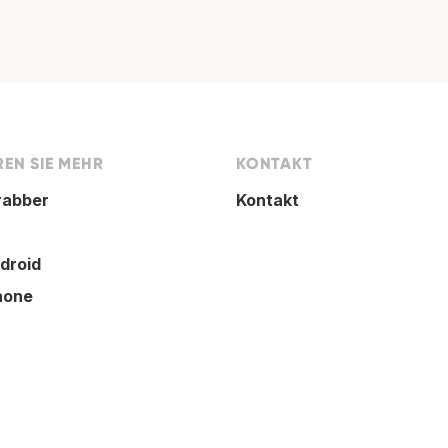
EN SIE MEHR
KONTAKT
rabber
Kontakt
droid
hone