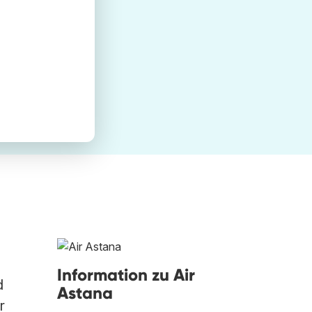
Information zu Air
d
Astana
r