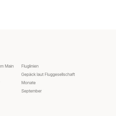
am Main
Fluglinien
Gepäck laut Fluggesellschaft
f
Monate
September