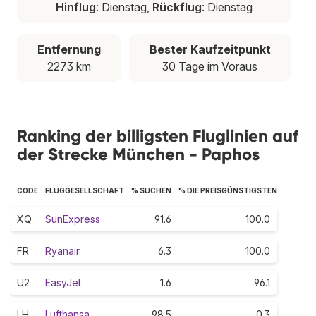
Hinflug
: Dienstag,
Rückflug
: Dienstag
Entfernung
Bester Kaufzeitpunkt
2273 km
30 Tage im Voraus
Ranking der billigsten Fluglinien auf
der Strecke München - Paphos
CODE
FLUGGESELLSCHAFT
% SUCHEN
% DIE PREISGÜNSTIGSTEN
XQ
SunExpress
91.6
100.0
FR
Ryanair
6.3
100.0
U2
EasyJet
1.6
96.1
LH
Lufthansa
98.5
0.3