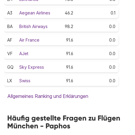
A3
Aegean Airlines
46.2
0.1
BA
British Airways
98.2
0.0
AF
Air France
91.6
0.0
VF
AJet
91.6
0.0
GQ
Sky Express
91.6
0.0
LX
Swiss
91.6
0.0
Allgemeines Ranking und Erklärungen
Häufig gestellte Fragen zu Flügen
München - Paphos