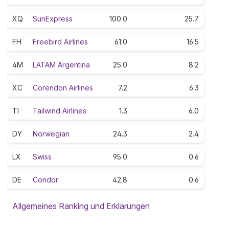
XQ
SunExpress
100.0
25.7
FH
Freebird Airlines
61.0
16.5
4M
LATAM Argentina
25.0
8.2
XC
Corendon Airlines
7.2
6.3
TI
Tailwind Airlines
1.3
6.0
DY
Norwegian
24.3
2.4
LX
Swiss
95.0
0.6
DE
Condor
42.8
0.6
Allgemeines Ranking und Erklärungen