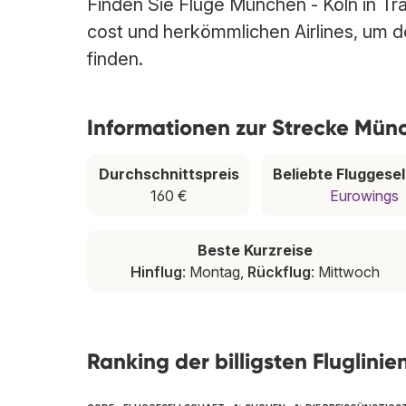
Finden Sie Flüge München - Köln in Tra
cost und herkömmlichen Airlines, um de
finden.
Informationen zur Strecke Mün
Durchschnittspreis
Beliebte Fluggesel
160 €
Eurowings
Beste Kurzreise
Hinflug
: Montag,
Rückflug
: Mittwoch
Ranking der billigsten Fluglini