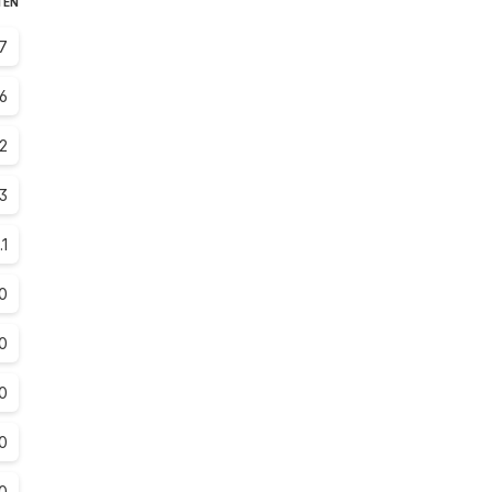
TEN
7
6
.2
.3
.1
0
0
0
0
0