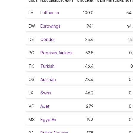
CODE
FLUGGESELLSCHAFT
% SUCHEN
% DIE PREISGÜNSTIGS
LH
Lufthansa
100.0
54.
EW
Eurowings
94.1
44.
DE
Condor
23.4
13
PC
Pegasus Airlines
52.5
0
TK
Turkish
46.4
0
OS
Austrian
78.4
0.
LX
Swiss
46.2
0.
VF
AJet
27.9
0.
MS
EgyptAir
19.3
0.
BA
British Airways
17.5
0.