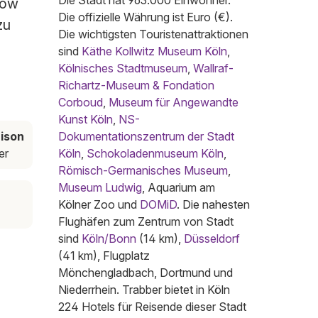
Die Stadt hat 963.000 Einwohner.
low
Die offizielle Währung ist Euro (€).
zu
Die wichtigsten Touristenattraktionen
sind
Käthe Kollwitz Museum Köln
,
Kölnisches Stadtmuseum
,
Wallraf-
Richartz-Museum & Fondation
Corboud
,
Museum für Angewandte
Kunst Köln
,
NS-
ison
Dokumentationszentrum der Stadt
er
Köln
,
Schokoladenmuseum Köln
,
Römisch-Germanisches Museum
,
Museum Ludwig
, Aquarium am
Kölner Zoo und
DOMiD
. Die nahesten
Flughäfen zum Zentrum von Stadt
sind
Köln/Bonn
(14 km),
Düsseldorf
(41 km), Flugplatz
Mönchengladbach, Dortmund und
Niederrhein. Trabber bietet in Köln
224 Hotels für Reisende dieser Stadt