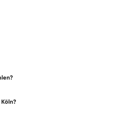
hlen?
 Köln?