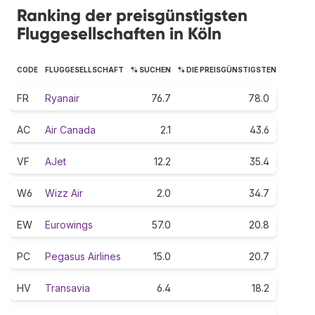
Ranking der preisgünstigsten
Fluggesellschaften in Köln
CODE
FLUGGESELLSCHAFT
% SUCHEN
% DIE PREISGÜNSTIGSTEN
FR
Ryanair
76.7
78.0
AC
Air Canada
2.1
43.6
VF
AJet
12.2
35.4
W6
Wizz Air
2.0
34.7
EW
Eurowings
57.0
20.8
PC
Pegasus Airlines
15.0
20.7
HV
Transavia
6.4
18.2