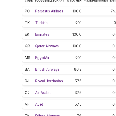
CODE
FLUGGESELLSCHAFT
% SUCHEN
% DIE PREISGÜNSTIGS
PC
Pegasus Airlines
100.0
74.
TK
Turkish
90.1
0
EK
Emirates
100.0
0.
QR
Qatar Airways
100.0
0.
MS
EgyptAir
90.1
0.
BA
British Airways
80.2
0.
RJ
Royal Jordanian
37.5
0.
G9
Air Arabia
37.5
0.
VF
AJet
37.5
0.
EY
Etihad Airways
7.8
0.