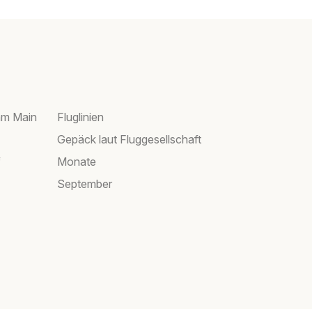
am Main
Fluglinien
Gepäck laut Fluggesellschaft
f
Monate
September