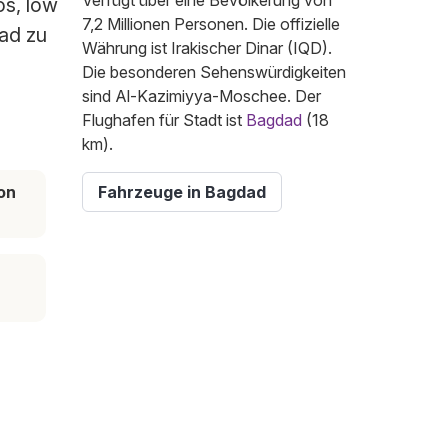
Verfügt über eine Bevölkerung von
os, low
7,2 Millionen Personen. Die offizielle
dad zu
Währung ist Irakischer Dinar (IQD).
Die besonderen Sehenswürdigkeiten
sind Al-Kazimiyya-Moschee. Der
Flughafen für Stadt ist
Bagdad
(18
km).
on
Fahrzeuge in Bagdad