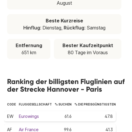
August
Beste Kurzreise
Hinflug
: Dienstag,
Rückflug
: Samstag
Entfernung
Bester Kaufzeitpunkt
651 km
80 Tage im Voraus
Ranking der billigsten Fluglinien auf
der Strecke Hannover - Paris
CODE
FLUGGESELLSCHAFT
% SUCHEN
% DIE PREISGÜNSTIGSTEN
EW
Eurowings
61.6
47.8
AF
Air France
99.6
41.3