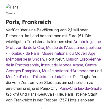
Quelle
Paris, Frankreich
Verfügt über eine Bevölkerung von 2,1 Millionen
Personen. Im Land bezahlt man mit Euro (€). Die
wichtigsten Touristenattraktionen sind
Archäologische
Gruft von île de la Cité
,
Musée de l'Assistance publique
- Hôpitaux de Paris
,
Musée national du Moyen Âge
,
Mémorial de la Shoah
, Pont Neuf,
Maison Européenne
de la Photographie
,
Institut du Monde Arabe
,
Centre
Georges Pompidou
,
Musée national d’Art moderne
und
Musée d’art et d’histoire du Judaïsme
. Die Flughäfen,
die vom Zentrum von Stadt aus am schnellsten zu
erreichen sind, sind Paris-Orly,
Paris-Charles-de-Gaulle
(23 km) und Paris-Beauvais-Tillé. Paris ist eine Stadt
von Frankreich in der Trabber 1737 Hotels anbietet.