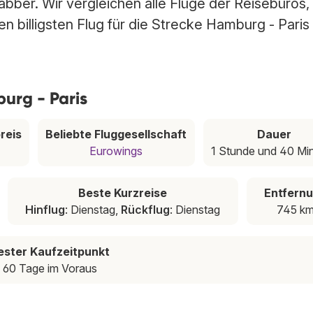
abber. Wir vergleichen alle Flüge der Reisebüros,
n billigsten Flug für die Strecke Hamburg - Paris
urg - Paris
reis
Beliebte Fluggesellschaft
Dauer
Eurowings
1 Stunde und 40 Mi
Beste Kurzreise
Entfern
Hinflug
: Dienstag,
Rückflug
: Dienstag
745 k
ester Kaufzeitpunkt
60 Tage im Voraus