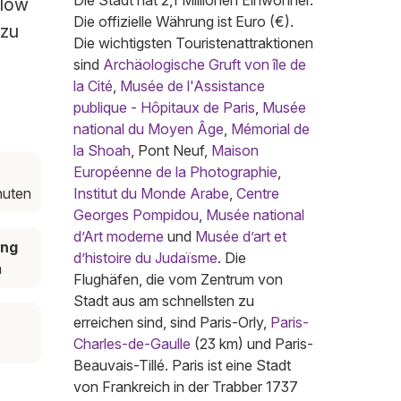
Die Stadt hat 2,1 Millionen Einwohner.
 low
Die offizielle Währung ist Euro (€).
 zu
Die wichtigsten Touristenattraktionen
sind
Archäologische Gruft von île de
la Cité
,
Musée de l'Assistance
publique - Hôpitaux de Paris
,
Musée
national du Moyen Âge
,
Mémorial de
la Shoah
, Pont Neuf,
Maison
Européenne de la Photographie
,
nuten
Institut du Monde Arabe
,
Centre
Georges Pompidou
,
Musée national
d’Art moderne
und
Musée d’art et
ung
d’histoire du Judaïsme
. Die
m
Flughäfen, die vom Zentrum von
Stadt aus am schnellsten zu
erreichen sind, sind Paris-Orly,
Paris-
Charles-de-Gaulle
(23 km) und Paris-
Beauvais-Tillé. Paris ist eine Stadt
von Frankreich in der Trabber 1737