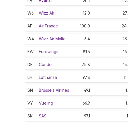
FR
Ryanair
69.4
47
W6
Wizz Air
12.0
27
AF
Air France
100.0
24.
W4
Wizz Air Malta
6.4
23
EW
Eurowings
81.5
16
DE
Condor
75.8
13
LH
Lufthansa
97.8
11
SN
Brussels Airlines
49.1
1
VY
Vueling
66.9
1
SK
SAS
97.1
1