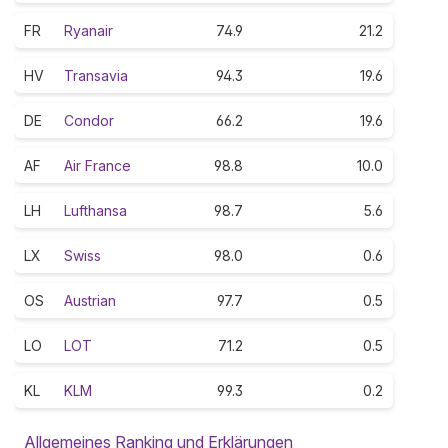
FR
Ryanair
74.9
21.2
HV
Transavia
94.3
19.6
DE
Condor
66.2
19.6
AF
Air France
98.8
10.0
LH
Lufthansa
98.7
5.6
LX
Swiss
98.0
0.6
OS
Austrian
97.7
0.5
LO
LOT
71.2
0.5
KL
KLM
99.3
0.2
Allgemeines Ranking und Erklärungen