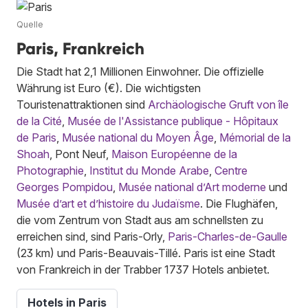
Quelle
Paris, Frankreich
Die Stadt hat 2,1 Millionen Einwohner. Die offizielle
Währung ist Euro (€). Die wichtigsten
Touristenattraktionen sind
Archäologische Gruft von île
de la Cité
,
Musée de l'Assistance publique - Hôpitaux
de Paris
,
Musée national du Moyen Âge
,
Mémorial de la
Shoah
, Pont Neuf,
Maison Européenne de la
Photographie
,
Institut du Monde Arabe
,
Centre
Georges Pompidou
,
Musée national d’Art moderne
und
Musée d’art et d’histoire du Judaïsme
. Die Flughäfen,
die vom Zentrum von Stadt aus am schnellsten zu
erreichen sind, sind Paris-Orly,
Paris-Charles-de-Gaulle
(23 km) und Paris-Beauvais-Tillé. Paris ist eine Stadt
von Frankreich in der Trabber 1737 Hotels anbietet.
Hotels in Paris